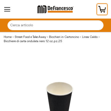
Car
Home
Street Food e Take Away
Bicchieri in Cartoncino
Linea Caldo
Bicchiere di carta ondulata nero 12 oz. pz.25
Vai
alla
fine
della
galleria
di
immagini