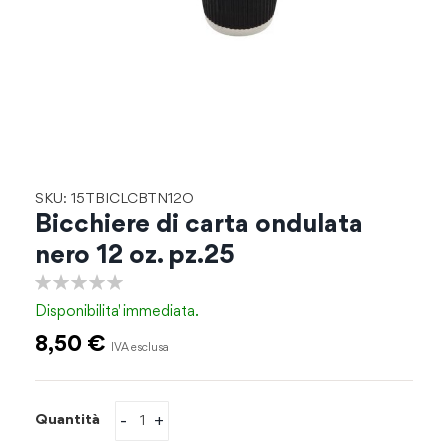
Vai
SKU: 15TBICLCBTN12O
all'inizio
Bicchiere di carta ondulata
della
nero 12 oz. pz.25
galleria
di
0%
immagini
Disponibilita'
immediata.
8,50 €
-
+
Quantità