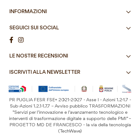
Eco-Compatibili
Email
info@mddefrancesco.it
INFORMAZIONI
Articoli Monouso
Orari
Lun - Ven
Azienda
Street Food e Take
8:30 - 12:30 / 15:00 - 19:00
SEGUICI SUI SOCIAL
Contatti
Pasticceria / Gelateria / Bar
Condizioni di vendita
Pizzerie e Panifici
Modalità di pagamento
Ristorazione
LE NOSTRE RECENSIONI
Spedizioni e consegne
Macelleria / Pescheria
Costi di Spedizione
ISCRIVITI ALLA NEWSLETTER
Detergenza e Attrezzatura
Resi e Garanzia Prodotto
B&B e Hotel
Iscriviti
alla
Festività
nostra
PR PUGLIA FESR FSE+ 2021-2027 - Asse I - Azioni 1.2-1.7 -
Prodotti Riutilizzabili
ISCRIVITI
Newsletter:
Sub-Azioni 1.2.1-1.7.7 – Avviso pubblico TRASFORMAZIONI
“Servizi per l’innovazione e l’avanzamento tecnologico e
interventi di trasformazione digitale a supporto delle PMI” –
PROGETTO MD DE FRANCESCO - la via della tecnologia
(TechWave)