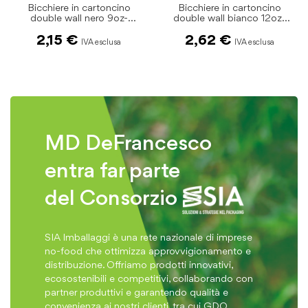
Bicchiere in cartoncino
Bicchiere in cartoncino
double wall bianco 12oz-
double wall nero 12oz-
450ml pz.20
450ml pz.20
2,62 €
2,62 €
MD DeFrancesco
entra far parte
del Consorzio
SIA Imballaggi è una rete nazionale di imprese
no-food che ottimizza approvvigionamento e
distribuzione. Offriamo prodotti innovativi,
ecosostenibili e competitivi, collaborando con
partner produttivi e garantendo qualità e
convenienza ai nostri clienti, tra cui GDO,