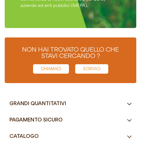
aziende ed enti pubblici (MEPA).
NON HAI TROVATO QUELLO CHE
STAVI CERCANDO ?
CHIAMACI
SCRIVICI
GRANDI QUANTITATIVI
RICHIEDI UN PREVENTIVO
PAGAMENTO SICURO
Tel.
+39 080 405 9144
CATALOGO
Tel.
+39 080 493 2693