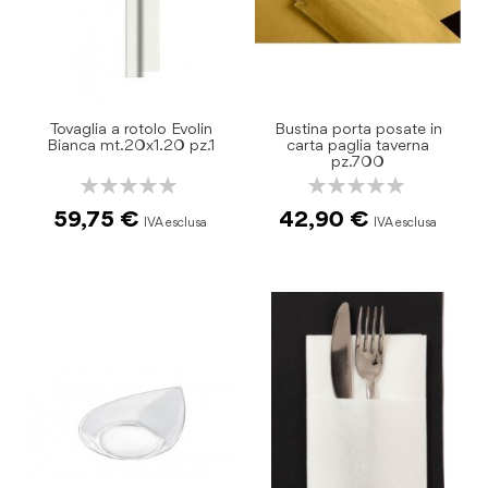
Tovaglia a rotolo Evolin
Bustina porta posate in
Bianca mt.20x1.20 pz.1
carta paglia taverna
pz.700
Rating:
Rating:
0%
0%
59,75 €
42,90 €