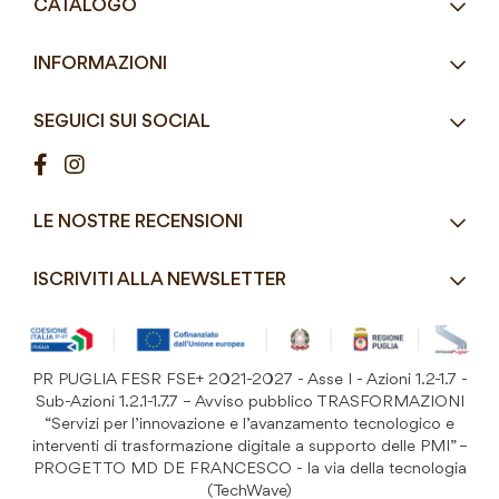
CATALOGO
Tel.
+39 080 493 2693
Eco-Compatibili
Email
info@mddefrancesco.it
INFORMAZIONI
Articoli Monouso
Orari
Lun - Ven
Azienda
Street Food e Take
8:30 - 12:30 / 15:00 - 19:00
SEGUICI SUI SOCIAL
Contatti
Pasticceria / Gelateria / Bar
Condizioni di vendita
Pizzerie e Panifici
Modalità di pagamento
Ristorazione
LE NOSTRE RECENSIONI
Spedizioni e consegne
Macelleria / Pescheria
Costi di Spedizione
ISCRIVITI ALLA NEWSLETTER
Detergenza e Attrezzatura
Resi e Garanzia Prodotto
B&B e Hotel
Iscriviti
alla
Festività
nostra
PR PUGLIA FESR FSE+ 2021-2027 - Asse I - Azioni 1.2-1.7 -
Prodotti Riutilizzabili
ISCRIVITI
Newsletter:
Sub-Azioni 1.2.1-1.7.7 – Avviso pubblico TRASFORMAZIONI
“Servizi per l’innovazione e l’avanzamento tecnologico e
interventi di trasformazione digitale a supporto delle PMI” –
PROGETTO MD DE FRANCESCO - la via della tecnologia
(TechWave)