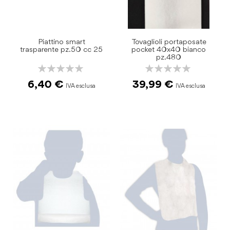
Piattino smart
Tovaglioli portaposate
trasparente pz.50 cc 25
pocket 40x40 bianco
pz.480
Rating:
Rating:
0%
0%
6,40 €
39,99 €