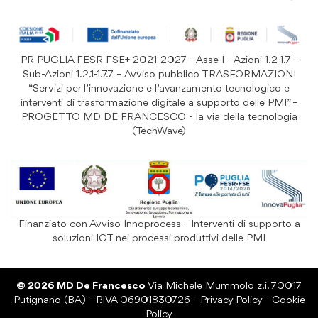
Resi e Garanzia Prodotto
B&B e Hotel
Iscriviti
alla
Festività
nostra
PR PUGLIA FESR FSE+ 2021-2027 - Asse I - Azioni 1.2-1.7 -
Prodotti Riutilizzabili
ISCRIVITI
Newsletter:
Sub-Azioni 1.2.1-1.7.7 – Avviso pubblico TRASFORMAZIONI
“Servizi per l’innovazione e l’avanzamento tecnologico e
interventi di trasformazione digitale a supporto delle PMI” –
PROGETTO MD DE FRANCESCO - la via della tecnologia
(TechWave)
Finanziato con Avviso Innoprocess - Interventi di supporto a
soluzioni ICT nei processi produttivi delle PMI
© 2026 MD De Francesco
Via Michele Mummolo z.i. 70017
Putignano (BA) - P.IVA 06901830726 -
Privacy Policy
-
Cookie
Policy