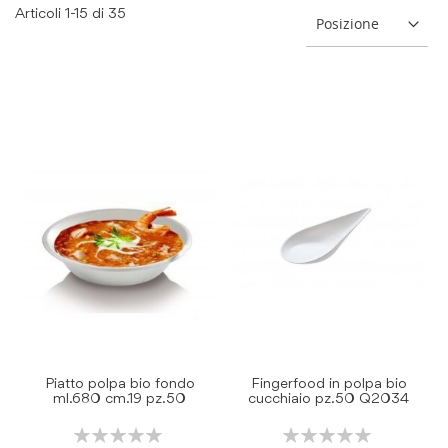
Articoli
1
-
15
di
35
Piatto polpa bio fondo
Fingerfood in polpa bio
ml.680 cm.19 pz.50
cucchiaio pz.50 Q2034
Rating:
Rating: