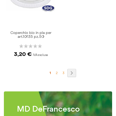
Coperchio bio in pla per
art.10135 pz.50
Rating:
0%
3,20 €
Pagina
Pagina
Prosegui
Attualmente
Pagina
Pagina
1
2
3
stai
leggendo
la
pagina
MD DeFrancesco