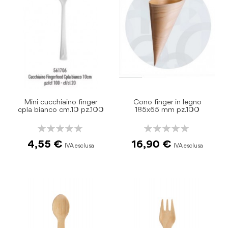
Mini cucchiaino finger
Cono finger in legno
cpla bianco cm.10 pz.100
185x65 mm pz.100
Rating:
Rating:
0%
0%
4,55 €
16,90 €