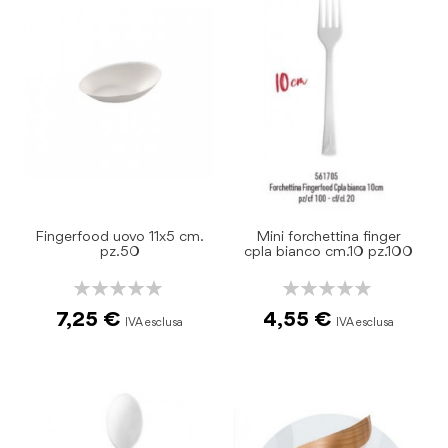
Fingerfood uovo 11x5 cm.
Mini forchettina finger
pz.50
cpla bianco cm.10 pz.100
Rating:
Rating:
0%
0%
7,25 €
4,55 €