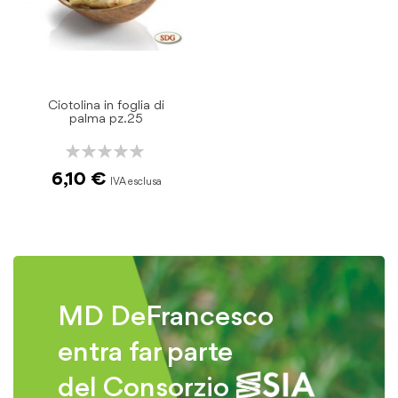
Ciotolina in foglia di
palma pz.25
Rating:
0%
6,10 €
MD DeFrancesco
entra far parte
del Consorzio