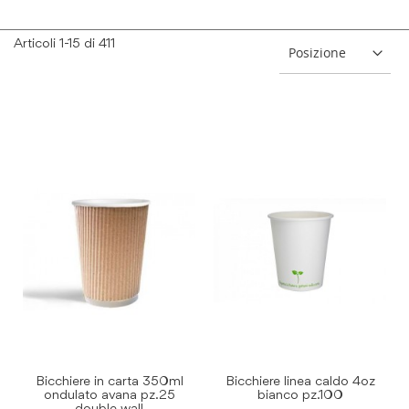
Articoli
1
-
15
di
411
Bicchiere in carta 350ml
Bicchiere linea caldo 4oz
ondulato avana pz.25
bianco pz.100