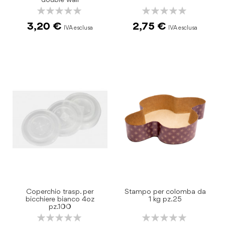
double wall
Rating:
Rating:
0%
0%
3,20 €
2,75 €
Coperchio trasp. per
Stampo per colomba da
bicchiere bianco 4oz
1 kg pz.25
pz.100
Rating:
Rating:
0%
0%