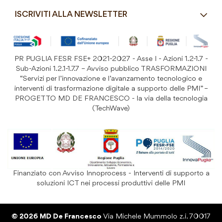
Costi di Spedizione
ISCRIVITI ALLA NEWSLETTER
Detergenza e Attrezzatura
Resi e Garanzia Prodotto
B&B e Hotel
Iscriviti
alla
Festività
nostra
PR PUGLIA FESR FSE+ 2021-2027 - Asse I - Azioni 1.2-1.7 -
Prodotti Riutilizzabili
ISCRIVITI
Newsletter:
Sub-Azioni 1.2.1-1.7.7 – Avviso pubblico TRASFORMAZIONI
“Servizi per l’innovazione e l’avanzamento tecnologico e
interventi di trasformazione digitale a supporto delle PMI” –
PROGETTO MD DE FRANCESCO - la via della tecnologia
(TechWave)
Finanziato con Avviso Innoprocess - Interventi di supporto a
soluzioni ICT nei processi produttivi delle PMI
© 2026 MD De Francesco
Via Michele Mummolo z.i. 70017