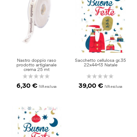
Nastro doppio raso
Sacchetto cellulosa gr.35
prodotto artigianale
22x44+13 Natale
crema 25 mt
Rating:
Rating:
0%
0%
6,30 €
39,00 €