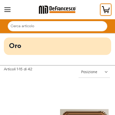
Car
Oro
Articoli
1
-
15
di
42