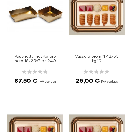
Vaschetta incarto oro
Vassoio oro n.11 42x55
nero 15x25x7 pz.240
kg.10
Rating:
Rating:
0%
0%
87,50 €
25,00 €