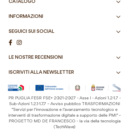
CATALOGO
Tel.
+39 080 493 2693
Eco-Compatibili
Email
info@mddefrancesco.it
INFORMAZIONI
Articoli Monouso
Orari
Lun - Ven
Azienda
Street Food e Take
8:30 - 12:30 / 15:00 - 19:00
SEGUICI SUI SOCIAL
Contatti
Pasticceria / Gelateria / Bar
Condizioni di vendita
Pizzerie e Panifici
Modalità di pagamento
Ristorazione
LE NOSTRE RECENSIONI
Spedizioni e consegne
Macelleria / Pescheria
Costi di Spedizione
ISCRIVITI ALLA NEWSLETTER
Detergenza e Attrezzatura
Resi e Garanzia Prodotto
B&B e Hotel
Iscriviti
alla
Festività
nostra
PR PUGLIA FESR FSE+ 2021-2027 - Asse I - Azioni 1.2-1.7 -
Prodotti Riutilizzabili
ISCRIVITI
Newsletter:
Sub-Azioni 1.2.1-1.7.7 – Avviso pubblico TRASFORMAZIONI
“Servizi per l’innovazione e l’avanzamento tecnologico e
interventi di trasformazione digitale a supporto delle PMI” –
PROGETTO MD DE FRANCESCO - la via della tecnologia
(TechWave)