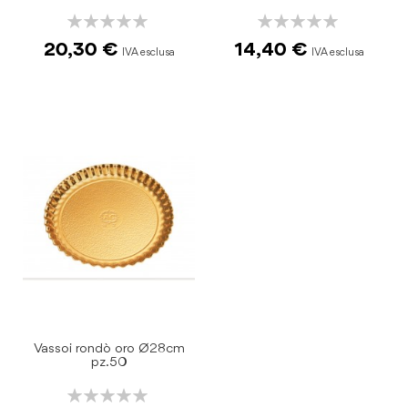
Rating:
Rating:
0%
0%
20,30 €
14,40 €
Vassoi rondò oro Ø28cm
pz.50
Rating: