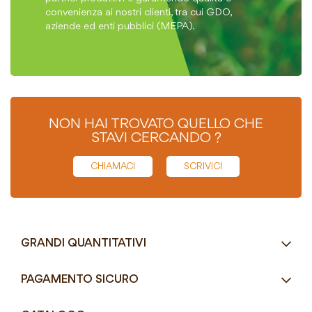
convenienza ai nostri clienti, tra cui GDO,
aziende ed enti pubblici (MEPA).
NON HAI TROVATO QUELLO CHE
STAVI CERCANDO ?
CHIAMACI
SCRIVICI
GRANDI QUANTITATIVI
RICHIEDI UN PREVENTIVO
PAGAMENTO SICURO
Tel.
+39 080 405 9144