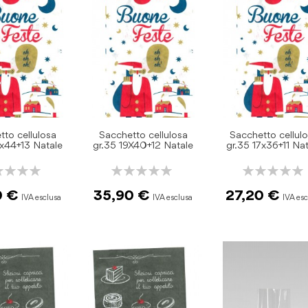
tto cellulosa
Sacchetto cellulosa
Sacchetto cellul
x44+13 Natale
gr.35 19X40+12 Natale
gr.35 17x36+11 Na
ng:
Rating:
Rating:
0%
0%
0 €
35,90 €
27,20 €