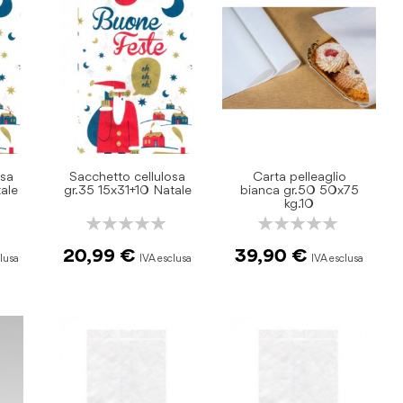
osa
Sacchetto cellulosa
Carta pelleaglio
tale
gr.35 15x31+10 Natale
bianca gr.50 50x75
kg.10
Rating:
Rating:
0%
0%
20,99 €
39,90 €