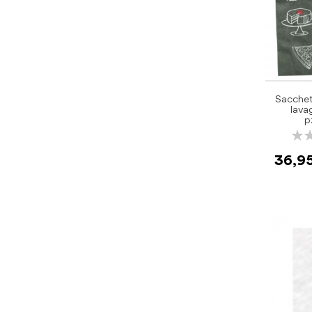
Sacchet
lava
p
Rati
0%
36,9