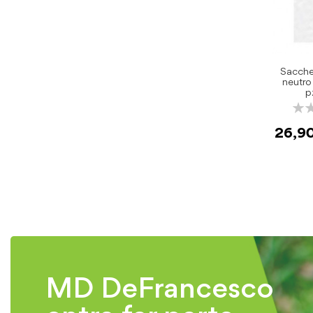
Sacche
neutro
p
Rati
0%
26,9
MD DeFrancesco