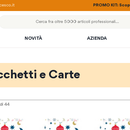
ere con un solo ordine
esco.it
PROMO KIT: Scopri
Cerca
NOVITÀ
AZIENDA
cchetti e Carte
di
44