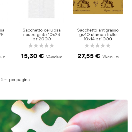
osa
Sacchetto cellulosa
Sacchetto antigrasso
28
neutro gr.35 10x23
gr.40 stampa trullo
pz.2000
10x14 pz.1000
Rating:
Rating:
0%
0%
15,30 €
27,55 €
pagina
per pagina