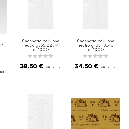
Sacchetto cellulosa
Sacchetto cellulosa
n PP
neutro gr.35 22x44
neutro gr.35 19x40
m.
pz.1000
pz.1000
Rating:
Rating:
0%
0%
38,50 €
34,50 €