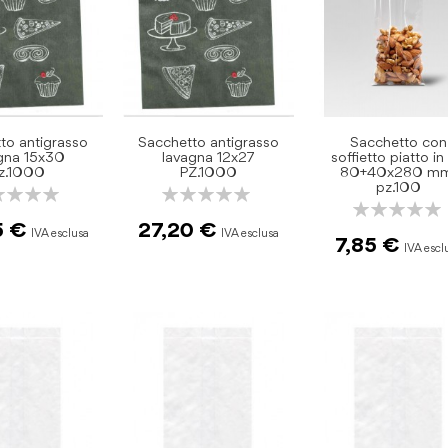
to antigrasso
Sacchetto antigrasso
Sacchetto con
gna 15x30
lavagna 12x27
soffietto piatto i
z.1000
PZ.1000
80+40x280 m
pz.100
ng:
Rating:
Rating:
0%
0%
5 €
27,20 €
7,85 €