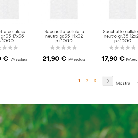
tto cellulosa
Sacchetto cellulosa
Sacchetto cellul
 gr.35 17x36
neutro gr.35 14x32
neutro gr.35 12x
z.1000
pz.1000
pz.1000
ng:
Rating:
Rating:
0%
0%
0 €
21,90 €
17,90 €
Pagina
Attualmente stai leggendo la 
Pagina
Pagina
Pagina
Prosegui
1
2
3
Mostra