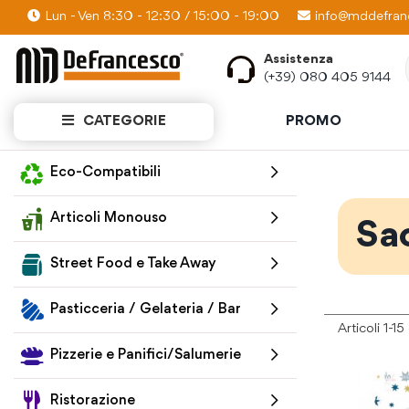
Lun - Ven 8:30 - 12:30 / 15:00 - 19:00
PROMO KIT: Scopri quanti prodotti puoi av
info@mddefranc
Assistenza
(+39) 080 405 9144
CATEGORIE
PROMO
Home
Pasticceria / Gelateria / Bar
Sacchetti e Carte
Eco-Compatibili
Articoli Monouso
Sa
Street Food e Take Away
Pasticceria / Gelateria / Bar
Articoli
1
-
15
Pizzerie e Panifici/Salumerie
Ristorazione