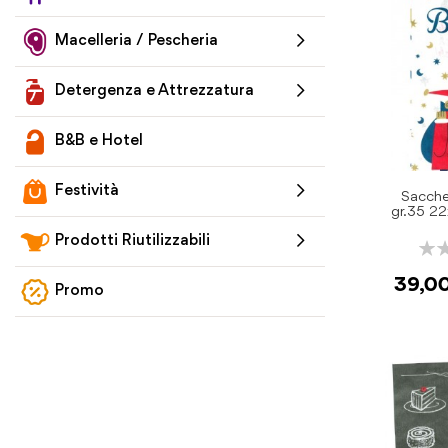
Macelleria / Pescheria
Detergenza e Attrezzatura
B&B e Hotel
Festività
Sacche
gr.35 22
Prodotti Riutilizzabili
Rati
0%
39,0
Promo