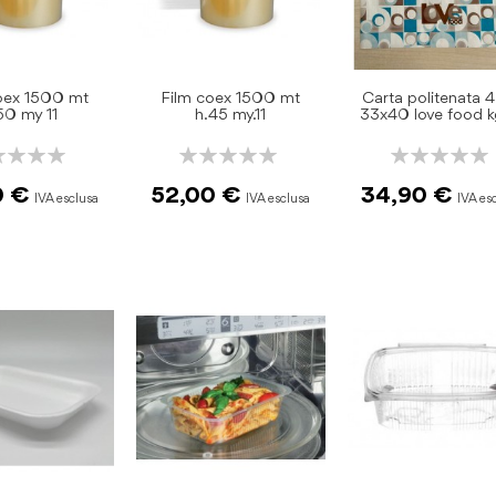
oex 1500 mt
Film coex 1500 mt
Carta politenata 
50 my 11
h.45 my.11
33x40 love food k
ng:
Rating:
Rating:
0%
0%
0 €
52,00 €
34,90 €