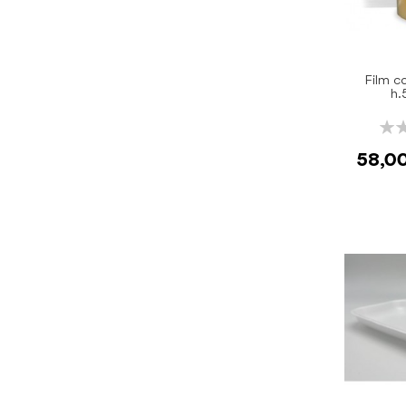
Film c
h.
Rati
0%
58,0