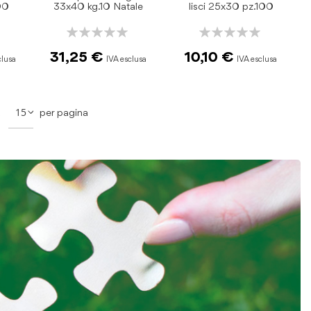
00
33x40 kg.10 Natale
lisci 25x30 pz.100
Rating:
Rating:
0%
0%
31,25 €
10,10 €
na
a
per pagina