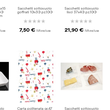
mx15
Sacchetti sottovuoto
Sacchetti sottovuoto
160
goffrati 10x30 pz.100
lisci 37x40 pz.100
mm
Rating:
Rating:
0%
0%
7,50 €
21,90 €
olo
Carta politenata gr.47
Sacchetti sottovuoto