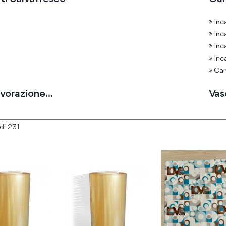
Inc
Inc
Inc
Inc
Car
avorazione...
Vas
di
231