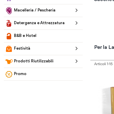
Macelleria / Pescheria
Detergenza e Attrezzatura
B&B e Hotel
Per la L
Festività
Prodotti Riutilizzabili
Articoli
1
-
15
Promo