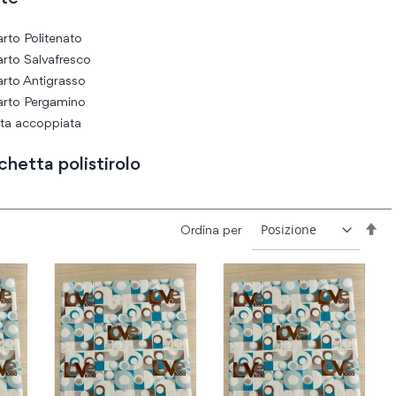
arto Politenato
arto Salvafresco
arto Antigrasso
arto Pergamino
ta accoppiata
chetta polistirolo
Im
Ordina per
la
dir
de