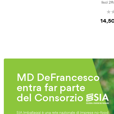
lisci 2
Rati
0%
14,5
MD DeFrancesco
entra far parte
del Consorzio
SIA Imballaggi è una rete nazionale di imprese no-food