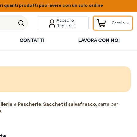
 quanti prodotti puoi avere con un solo ordine
Accedi o
Carrello
Registrati
Carrello
Cerca
CONTATTI
LAVORA CON NOI
lerie
e
Pescherie
.
Sacchetti salvafresco
, carte per
o
.
te