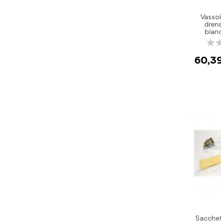
Vassoi
dren
bian
Rati
0%
60,3
Sacchet