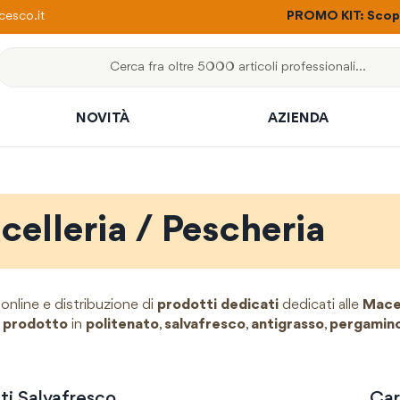
ere con un solo ordine
esco.it
PROMO KIT: Scopri
Cerca
NOVITÀ
AZIENDA
elleria / Pescheria
online e distribuzione di
prodotti dedicati
dedicati alle
Macel
o prodotto
in
politenato
,
salvafresco
,
antigrasso
,
pergamin
ti Salvafresco
Car