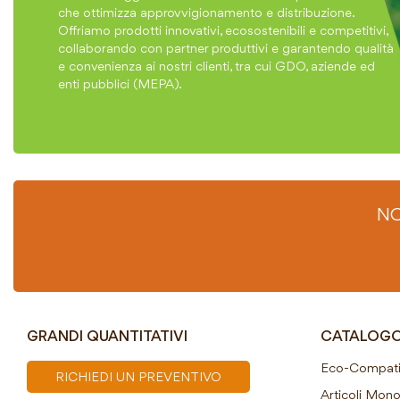
che ottimizza approvvigionamento e distribuzione.
Offriamo prodotti innovativi, ecosostenibili e competitivi,
collaborando con partner produttivi e garantendo qualità
e convenienza ai nostri clienti, tra cui GDO, aziende ed
enti pubblici (MEPA).
NO
GRANDI QUANTITATIVI
CATALOG
Eco-Compatib
RICHIEDI UN PREVENTIVO
Articoli Mon