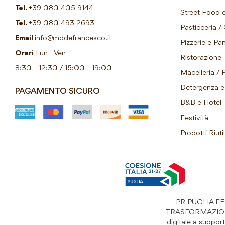
Tel.
+39 080 405 9144
Street Food e
Tel.
+39 080 493 2693
Pasticceria / 
Email
info@mddefrancesco.it
Pizzerie e Pani
Orari
Lun - Ven
Ristorazione
8:30 - 12:30 / 15:00 - 19:00
Macelleria / 
Detergenza e 
PAGAMENTO SICURO
B&B e Hotel
Festività
Prodotti Riutil
PR PUGLIA FESR
TRASFORMAZIONI “S
digitale a suppo