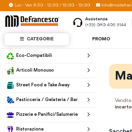
Lun - Ven 8:30 - 12:30 / 15:00 - 19:00
PROMO KIT: Scopri quanti prodotti puoi av
info@mddefranc
Assistenza
(+39) 080 405 9144
CATEGORIE
PROMO
Home
Macelleria / Pescheria
Eco-Compatibili
Articoli Monouso
Mac
Street Food e Take Away
Pasticceria / Gelateria / Bar
Vendita 
incart
Pizzerie e Panifici/Salumerie
Ristorazione
Sacchet