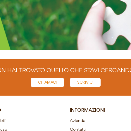
N HAI TROVATO QUELLO CHE STAVI CERCAND
CHIAMACI
SCRIVICI
O
INFORMAZIONI
ili
Azienda
ouso
Contatti