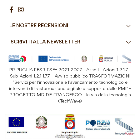
Contatti
Pasticceria / Gelateria / Bar
Condizioni di vendita
Pizzerie e Panifici
Modalità di pagamento
Ristorazione
LE NOSTRE RECENSIONI
Spedizioni e consegne
Macelleria / Pescheria
Costi di Spedizione
ISCRIVITI ALLA NEWSLETTER
Detergenza e Attrezzatura
Resi e Garanzia Prodotto
B&B e Hotel
Iscriviti
alla
Festività
nostra
PR PUGLIA FESR FSE+ 2021-2027 - Asse I - Azioni 1.2-1.7 -
Prodotti Riutilizzabili
ISCRIVITI
Newsletter:
Sub-Azioni 1.2.1-1.7.7 – Avviso pubblico TRASFORMAZIONI
“Servizi per l’innovazione e l’avanzamento tecnologico e
interventi di trasformazione digitale a supporto delle PMI” –
PROGETTO MD DE FRANCESCO - la via della tecnologia
(TechWave)