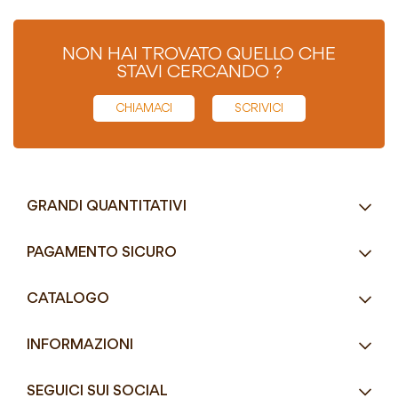
NON HAI TROVATO QUELLO CHE
STAVI CERCANDO ?
CHIAMACI
SCRIVICI
GRANDI QUANTITATIVI
RICHIEDI UN PREVENTIVO
PAGAMENTO SICURO
Tel.
+39 080 405 9144
CATALOGO
Tel.
+39 080 493 2693
Eco-Compatibili
Email
info@mddefrancesco.it
INFORMAZIONI
Articoli Monouso
Orari
Lun - Ven
Azienda
Street Food e Take
8:30 - 12:30 / 15:00 - 19:00
SEGUICI SUI SOCIAL