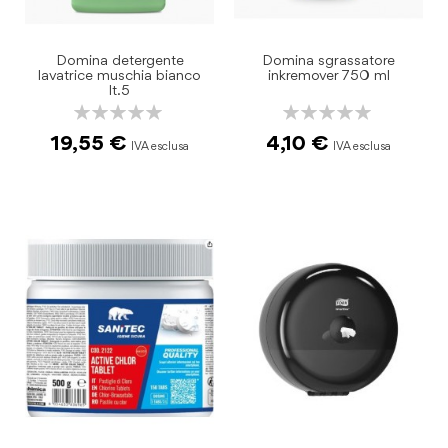
Domina detergente
Domina sgrassatore
lavatrice muschia bianco
inkremover 750 ml
lt.5
Rating:
Rating:
0%
0%
19,55 €
4,10 €