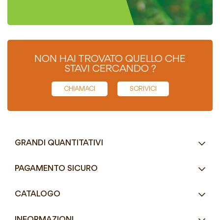
NON HAI TROVATO QUELLO CHE
STAVI CERCANDO ?
CHIAMACI
SCRIVICI
GRANDI QUANTITATIVI
RICHIEDI UN PREVENTIVO
PAGAMENTO SICURO
Tel.
+39 080 405 9144
CATALOGO
Tel.
+39 080 493 2693
Eco-Compatibili
Email
info@mddefrancesco.it
INFORMAZIONI