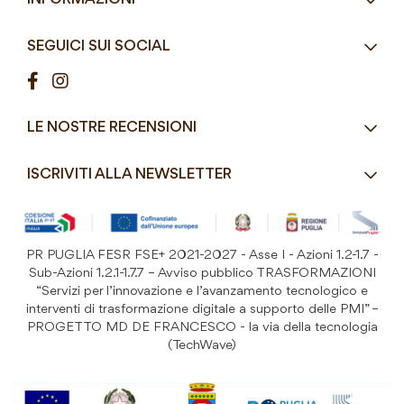
Articoli Monouso
Orari
Lun - Ven
Azienda
Street Food e Take
8:30 - 12:30 / 15:00 - 19:00
SEGUICI SUI SOCIAL
Contatti
Pasticceria / Gelateria / Bar
Condizioni di vendita
Pizzerie e Panifici
Modalità di pagamento
Ristorazione
LE NOSTRE RECENSIONI
Spedizioni e consegne
Macelleria / Pescheria
Costi di Spedizione
ISCRIVITI ALLA NEWSLETTER
Detergenza e Attrezzatura
Resi e Garanzia Prodotto
B&B e Hotel
Iscriviti
alla
Festività
nostra
PR PUGLIA FESR FSE+ 2021-2027 - Asse I - Azioni 1.2-1.7 -
Prodotti Riutilizzabili
ISCRIVITI
Newsletter:
Sub-Azioni 1.2.1-1.7.7 – Avviso pubblico TRASFORMAZIONI
“Servizi per l’innovazione e l’avanzamento tecnologico e
interventi di trasformazione digitale a supporto delle PMI” –
PROGETTO MD DE FRANCESCO - la via della tecnologia
(TechWave)