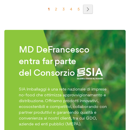
Pagina
Pagina
Prosegui
Attualmente
Pagina
Pagina
Pagina
Pagina
1
2
3
4
5
stai
leggendo
la
pagina
MD DeFrancesco
entra far parte
del Consorzio
SIA Imballaggi è una rete nazionale di imprese
no-food che ottimizza approvvigionamento e
distribuzione. Offriamo prodotti innovativi,
ecosostenibili e competitivi, collaborando con
partner produttivi e garantendo qualità e
convenienza ai nostri clienti, tra cui GDO,
aziende ed enti pubblici (MEPA).