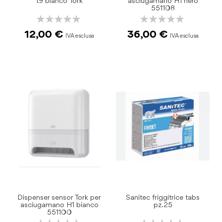
t9 bianco Tork
asciugamano H1 nero
551108
Rating:
Rating:
0%
0%
12,00 €
36,00 €
Dispenser sensor Tork per
Sanitec friggitrice tabs
asciugamano H1 bianco
pz.25
551100