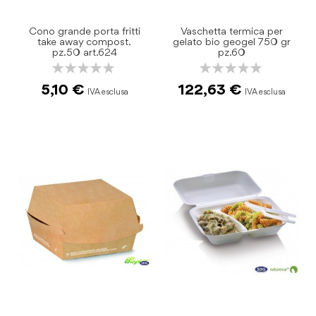
Cono grande porta fritti
Vaschetta termica per
take away compost.
gelato bio geogel 750 gr
pz.50 art.624
pz.60
Rating:
Rating:
0%
0%
5,10 €
122,63 €