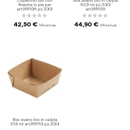
Coperchio bio con
Box avano bio in ca/pla
finestra in pla per
820 ml pz.300
art.188108 pz.300
art.188109
Rating:
Rating:
0%
0%
42,50 €
44,90 €
Box avano bio in ca/pla
510 ml art.188110 pz.300