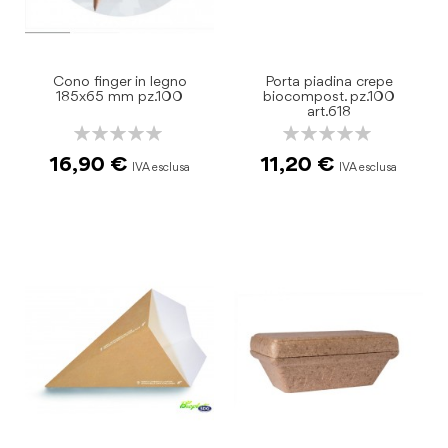
Cono finger in legno
Porta piadina crepe
185x65 mm pz.100
biocompost. pz.100
art.618
Rating:
Rating:
0%
0%
16,90 €
11,20 €