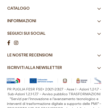
Tel.
+39 080 405 9144
CATALOGO
Tel.
+39 080 493 2693
Eco-Compatibili
Email
info@mddefrancesco.it
INFORMAZIONI
Articoli Monouso
Orari
Lun - Ven
Azienda
Street Food e Take
8:30 - 12:30 / 15:00 - 19:00
SEGUICI SUI SOCIAL
Contatti
Pasticceria / Gelateria / Bar
Condizioni di vendita
Pizzerie e Panifici
Modalità di pagamento
Ristorazione
LE NOSTRE RECENSIONI
Spedizioni e consegne
Macelleria / Pescheria
Costi di Spedizione
ISCRIVITI ALLA NEWSLETTER
Detergenza e Attrezzatura
Resi e Garanzia Prodotto
B&B e Hotel
Iscriviti
alla
Festività
nostra
PR PUGLIA FESR FSE+ 2021-2027 - Asse I - Azioni 1.2-1.7 -
Prodotti Riutilizzabili
ISCRIVITI
Newsletter:
Sub-Azioni 1.2.1-1.7.7 – Avviso pubblico TRASFORMAZIONI
“Servizi per l’innovazione e l’avanzamento tecnologico e
interventi di trasformazione digitale a supporto delle PMI” –