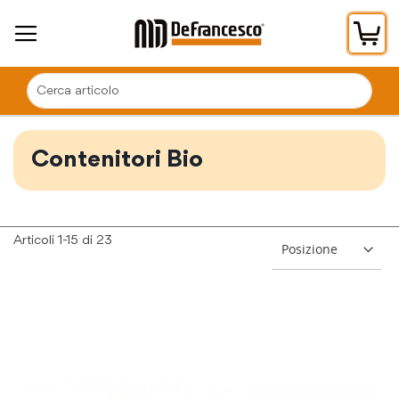
Car
Contenitori Bio
Articoli
1
-
15
di
23