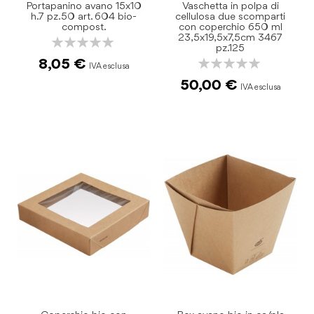
Portapanino avano 15x10
Vaschetta in polpa di
h.7 pz.50 art. 604 bio-
cellulosa due scomparti
compost.
con coperchio 650 ml
23,5x19,5x7,5cm 3467
Rating:
pz.125
0%
Rating:
8,05 €
0%
50,00 €