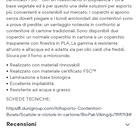
certificato FSC™ con un rivestimento in bioplastica PLA a
base vegetale ed è per questo una delle soluzioni per asporto
più convenienti e sostenibili sul mercato. I coperchi si aprono
senza doverli piegare e i bordi arrotondati dei contenitori sono
a prova di perdite: un vantaggio notevole in confronto ai
contenitore di cartone tradizionali. Sono disponibili due
coperchi: un normale coperchio in cartone e un coperchio
trasparente con finestra in PLA. La gamma è resistente
all'unto e all'acqua ed è adatta sia per cibi caldi che freddi.
Sicura per il forno a microonde.
• Realizzato con materiali rinnovabili
• Realizzato con materiale certificato FSC™
• Laminazione a base biologica
• Eccellente impilabilità
• Resistente ad acqua e grasso
SCHEDE TECNICHE:
https://it.dunigroup.com/it/Asporto-Contenitori-
Bowls/Scatole-e-ciotole-in-cartone/BioPak-Viking/p/188110#
Recensioni