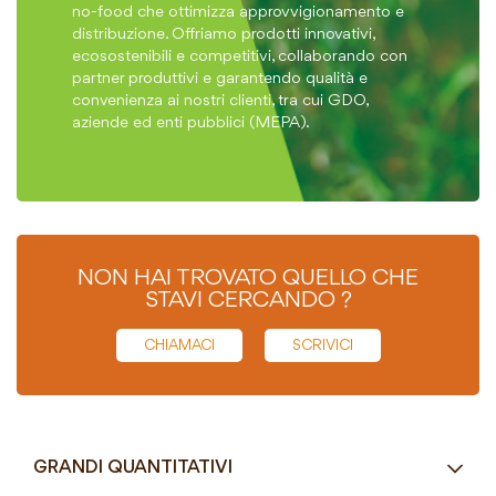
no-food che ottimizza approvvigionamento e
distribuzione. Offriamo prodotti innovativi,
ecosostenibili e competitivi, collaborando con
partner produttivi e garantendo qualità e
convenienza ai nostri clienti, tra cui GDO,
aziende ed enti pubblici (MEPA).
NON HAI TROVATO QUELLO CHE
STAVI CERCANDO ?
CHIAMACI
SCRIVICI
GRANDI QUANTITATIVI