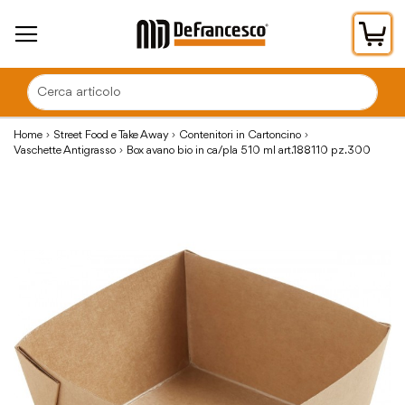
Car
Home
Street Food e Take Away
Contenitori in Cartoncino
Vaschette Antigrasso
Box avano bio in ca/pla 510 ml art.188110 pz.300
Vai
alla
fine
della
galleria
di
immagini