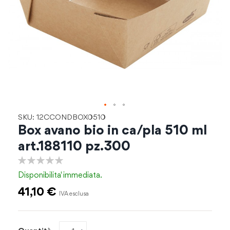
Vai
SKU: 12CCONDBOX0510
all'inizio
Box avano bio in ca/pla 510 ml
della
art.188110 pz.300
galleria
di
0%
immagini
Disponibilita'
immediata.
41,10 €