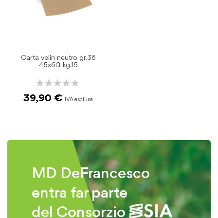
Carta velin neutro gr.36
45x60 kg.15
Rating:
0%
39,90 €
MD DeFrancesco
entra far parte
del Consorzio