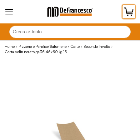
Car
Home
Pizzerie e Panifici/Salumerie
Carte
Secondo Involto
Carta velin neutro gr.36 45x60 kg.15
Vai
alla
fine
della
galleria
di
immagini