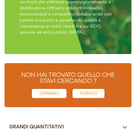
no-food che ottimizza approvvigionamento e
distribuzione. Offriamo prodotti innovativi,
ecosostenibili e competitivi, collaborando con
partner produttivi e garantendo qualità e
convenienza ai nostri clienti, tra cui GDO,
aziende ed enti pubblici (MEPA).
NON HAI TROVATO QUELLO CHE
STAVI CERCANDO ?
CHIAMACI
SCRIVICI
GRANDI QUANTITATIVI