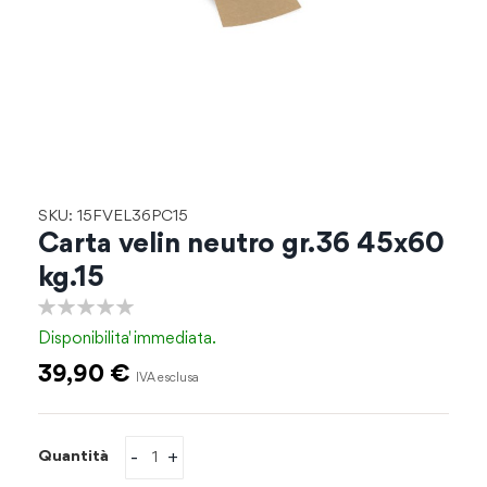
Vai
SKU: 15FVEL36PC15
all'inizio
Carta velin neutro gr.36 45x60
della
kg.15
galleria
di
0%
immagini
Disponibilita'
immediata.
39,90 €
-
+
Quantità