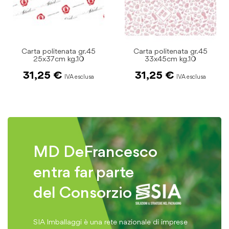
Carta politenata gr.45
Carta politenata gr.45
25x37cm kg.10
33x45cm kg.10
31,25 €
31,25 €
MD DeFrancesco
entra far parte
del Consorzio
SIA Imballaggi è una rete nazionale di imprese