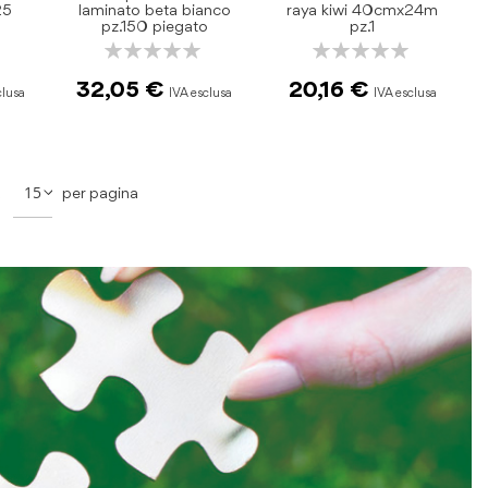
25
laminato beta bianco
raya kiwi 40cmx24m
pz.150 piegato
pz.1
Rating:
Rating:
0%
0%
32,05 €
20,16 €
na
a
per pagina