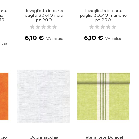
arta
Tovaglietta in carta
Tovaglietta in carta
ux
paglia 30x40 nera
paglia 30x40 marrone
50
pz.200
pz.200
Rating:
Rating:
0%
0%
6,10 €
6,10 €
ncio
Coprimacchia
Tête-à-tête Dunicel