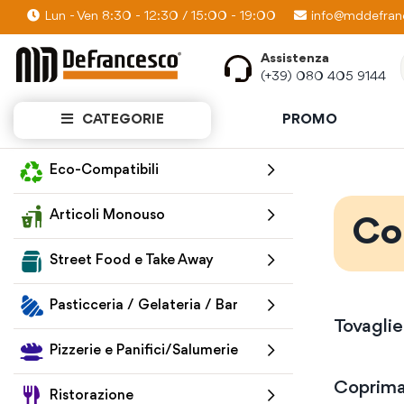
Lun - Ven 8:30 - 12:30 / 15:00 - 19:00
PROMO KIT: Scopri quanti prodotti puoi av
info@mddefranc
Assistenza
(+39) 080 405 9144
CATEGORIE
PROMO
Home
Articoli Monouso
Coperture da Tavola
Eco-Compatibili
Articoli Monouso
Co
Street Food e Take Away
Pasticceria / Gelateria / Bar
Tovagli
Pizzerie e Panifici/Salumerie
Coprima
Ristorazione