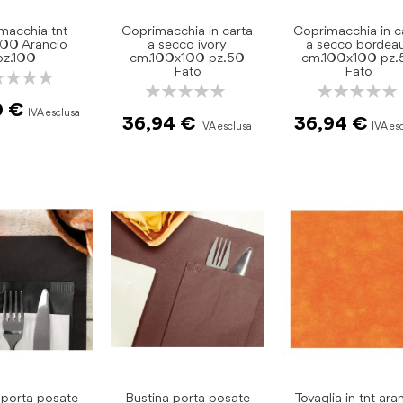
macchia tnt
Coprimacchia in carta
Coprimacchia in c
00 Arancio
a secco ivory
a secco bordea
pz.100
cm.100x100 pz.50
cm.100x100 pz.
Fato
Fato
ng:
Rating:
Rating:
0%
0%
0 €
36,94 €
36,94 €
 porta posate
Bustina porta posate
Tovaglia in tnt ara