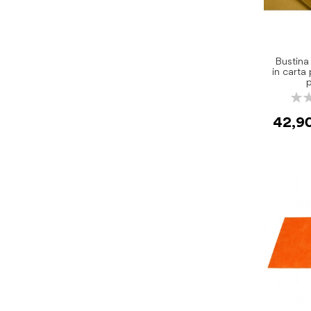
Bustina
in carta
Rati
0%
42,9