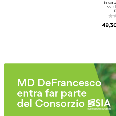
in cart
con t
Rati
0%
49,3
MD DeFrancesco
entra far parte
del Consorzio