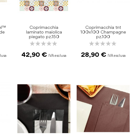
el™
Coprimacchia
Coprimacchia tnt
ide
laminato maiolica
100x100 Champagne
piegato pz.150
pz.100
Rating:
Rating:
0%
0%
42,90 €
28,90 €