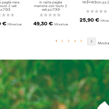
a paglia nera
in carta paglia
140×140cm pz.
ov.lo 2 veli
marrone con tov.lo 2
pz.700
veli pz.700
Rating:
ng:
Rating:
0%
0%
25,90 €
0 €
49,30 €
Pagina
Attualmente stai leggendo la pagi
Pagina
Pagina
Pagina
Pagina
Pagina
Prosegui
1
2
3
4
5
Mostr