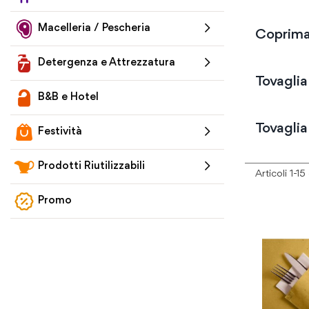
Macelleria / Pescheria
Coprima
Detergenza e Attrezzatura
Tovagli
B&B e Hotel
Tovaglia
Festività
Prodotti Riutilizzabili
Articoli
1
-
15
Promo