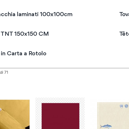
cchia laminati 100x100cm
Tov
a TNT 150x150 CM
Têt
 in Carta a Rotolo
di
71