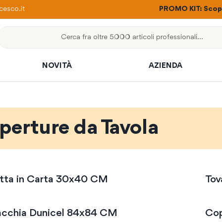
ere con un solo ordine
esco.it
PROMO KIT: Scopri
Cerca
NOVITÀ
AZIENDA
perture da Tavola
etta in Carta 30x40 CM
Tov
cchia Dunicel 84x84 CM
Cop