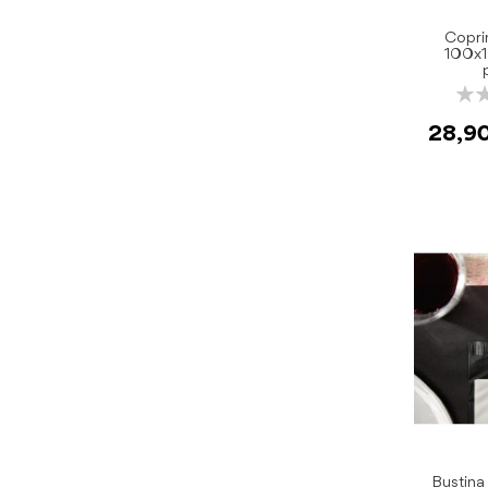
Copri
100x1
Rati
0%
28,9
Bustina