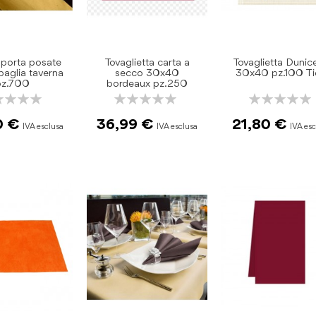
 porta posate
Tovaglietta carta a
Tovaglietta Dunic
 paglia taverna
secco 30x40
30x40 pz.100 T
pz.700
bordeaux pz.250
ng:
Rating:
Rating:
0%
0%
0 €
36,99 €
21,80 €