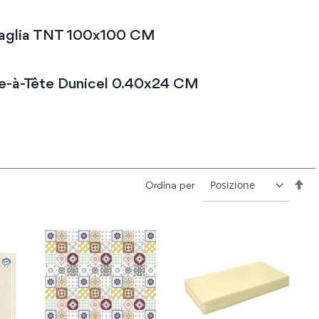
aglia TNT 100x100 CM
e-à-Tête Dunicel 0.40x24 CM
Im
Ordina per
la
dir
de