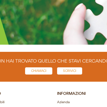
N HAI TROVATO QUELLO CHE STAVI CERCAND
CHIAMACI
SCRIVICI
O
INFORMAZIONI
ili
Azienda