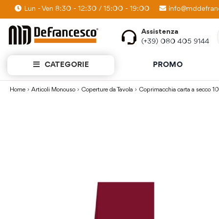
Lun - Ven 8:30 - 12:30 / 15:00 - 19:00
PROMO KIT: Scopri quanti prodotti puoi av
info@mddefranc
Assistenza
(+39) 080 405 9144
CATEGORIE
PROMO
Home
Articoli Monouso
Coperture da Tavola
Coprimacchia carta a secco
Vai
alla
fine
della
galleria
di
immagini