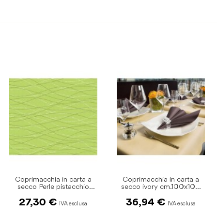
Coprimacchia in carta a
Coprimacchia in carta a
secco Perle pistacchio
secco ivory cm.100x100
100x100cm pz.50
pz.50 Fato
27,30 €
36,94 €