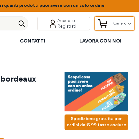
 quanti prodotti puoi avere con un solo ordine
Accedi o
Carrello
Registrati
Carrello
Cerca
CONTATTI
LAVORA CON NOI
o bordeaux
Spedizione gratuita per
ordini da € 99 tasse escluse