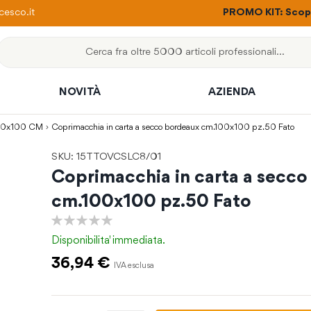
ere con un solo ordine
esco.it
PROMO KIT: Scopri
Cerca
NOVITÀ
AZIENDA
 100x100 CM
Coprimacchia in carta a secco bordeaux cm.100x100 pz.50 Fato
SKU: 15TTOVCSLC8/01
Coprimacchia in carta a secc
cm.100x100 pz.50 Fato
0%
Disponibilita'
immediata.
36,94 €