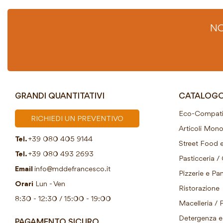
NO
GRANDI QUANTITATIVI
CATALOG
Eco-Compatib
RICHIEDI UN PREVENTIVO
Articoli Mon
Tel.
+39 080 405 9144
Street Food e
Tel.
+39 080 493 2693
Pasticceria / 
Email
info@mddefrancesco.it
Pizzerie e Pani
Orari
Lun - Ven
Ristorazione
8:30 - 12:30 / 15:00 - 19:00
Macelleria / 
Detergenza e 
PAGAMENTO SICURO