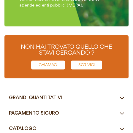
aziende ed enti pubblici (MEPA).
NON HAI TROVATO QUELLO CHE
STAVI CERCANDO ?
CHIAMACI
SCRIVICI
GRANDI QUANTITATIVI
RICHIEDI UN PREVENTIVO
PAGAMENTO SICURO
Tel.
+39 080 405 9144
CATALOGO
Tel.
+39 080 493 2693