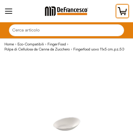
Car
Home
Eco-Compatibili
Finger Food
Polpa di Cellulosa da Canna da Zucchero
Fingerfood uovo 11x5 cm. pz.50
Vai
alla
fine
della
galleria
di
immagini