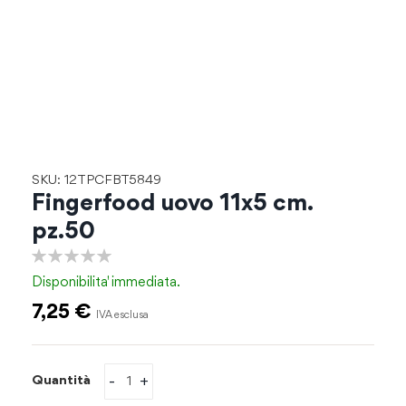
Vai
SKU: 12TPCFBT5849
all'inizio
Fingerfood uovo 11x5 cm.
della
pz.50
galleria
di
0%
immagini
Disponibilita'
immediata.
7,25 €
-
+
Quantità