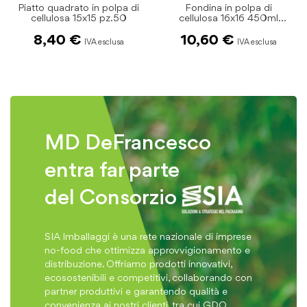
Fondina in polpa di
Fingerfood foglia 9.5x6
cellulosa 16x16 450ml
cm. pz.50
pz.50
10,60 €
7,25 €
MD DeFrancesco
entra far parte
del Consorzio
SIA Imballaggi è una rete nazionale di imprese
no-food che ottimizza approvvigionamento e
distribuzione. Offriamo prodotti innovativi,
ecosostenibili e competitivi, collaborando con
partner produttivi e garantendo qualità e
convenienza ai nostri clienti, tra cui GDO,