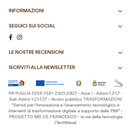
Eco-Compatibili
Email
info@mddefrancesco.it
INFORMAZIONI
Articoli Monouso
Orari
Lun - Ven
Azienda
Street Food e Take
8:30 - 12:30 / 15:00 - 19:00
SEGUICI SUI SOCIAL
Contatti
Pasticceria / Gelateria / Bar
Condizioni di vendita
Pizzerie e Panifici
Modalità di pagamento
Ristorazione
LE NOSTRE RECENSIONI
Spedizioni e consegne
Macelleria / Pescheria
Costi di Spedizione
ISCRIVITI ALLA NEWSLETTER
Detergenza e Attrezzatura
Resi e Garanzia Prodotto
B&B e Hotel
Iscriviti
alla
Festività
nostra
PR PUGLIA FESR FSE+ 2021-2027 - Asse I - Azioni 1.2-1.7 -
Prodotti Riutilizzabili
ISCRIVITI
Newsletter:
Sub-Azioni 1.2.1-1.7.7 – Avviso pubblico TRASFORMAZIONI
“Servizi per l’innovazione e l’avanzamento tecnologico e
interventi di trasformazione digitale a supporto delle PMI” –
PROGETTO MD DE FRANCESCO - la via della tecnologia
(TechWave)