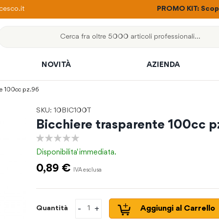
ere con un solo ordine
esco.it
PROMO KIT: Scopri
Cerca
NOVITÀ
AZIENDA
nte 100cc pz.96
SKU: 10BIC100T
Bicchiere trasparente 100cc p
0%
Disponibilita'
immediata.
0,89 €
-
+
Aggiungi al Carrello
Quantità