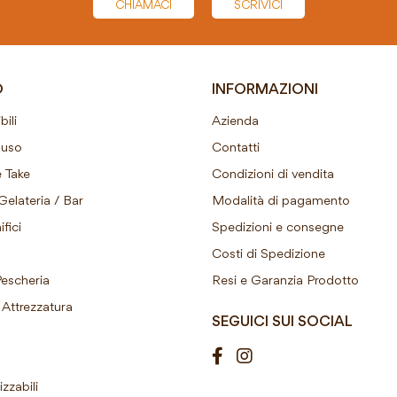
CHIAMACI
SCRIVICI
O
INFORMAZIONI
ili
Azienda
ouso
Contatti
 Take
Condizioni di vendita
Gelateria / Bar
Modalità di pagamento
fici
Spedizioni e consegne
Costi di Spedizione
Pescheria
Resi e Garanzia Prodotto
Attrezzatura
SEGUICI SUI SOCIAL
izzabili