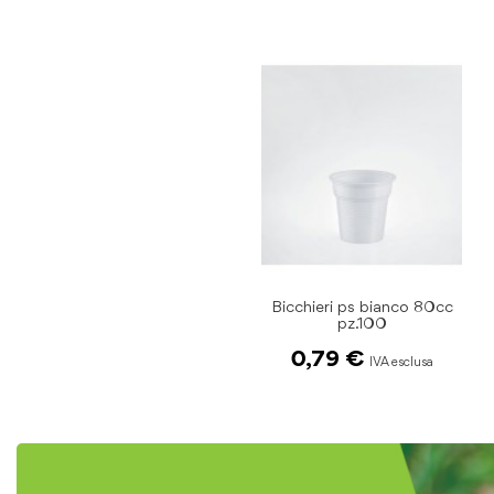
Bicchieri ps bianco 80cc
pz.100
0,79 €