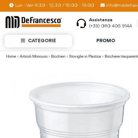
Lun - Ven 8:30 - 12:30 / 15:00 - 19:00
PROMO KIT: Scopri quanti prodotti puoi av
info@mddefranc
Assistenza
(+39) 080 405 9144
CATEGORIE
PROMO
Home
Articoli Monouso
Bicchieri
Stoviglie in Plastica
Bicchiere traspare
Vai
alla
fine
della
galleria
di
immagini