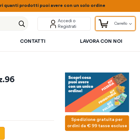
 quanti prodotti puoi avere con un solo ordine
Accedi o
Carrello
Registrati
Carrello
Cerca
CONTATTI
LAVORA CON NOI
z.96
Spedizione gratuita per
ordini da € 99 tasse escluse