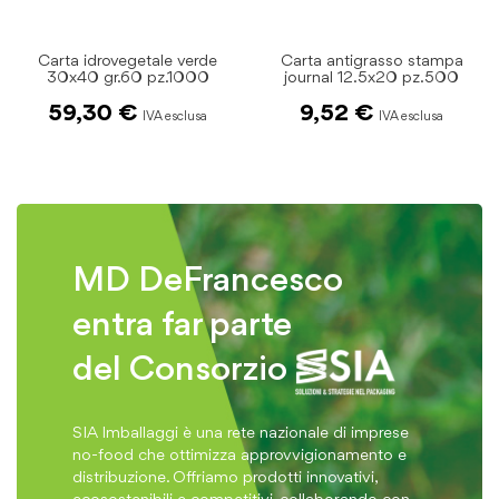
Carta idrovegetale verde
Carta antigrasso stampa
30x40 gr.60 pz.1000
journal 12.5x20 pz.500
59,30 €
9,52 €
MD DeFrancesco
entra far parte
del Consorzio
SIA Imballaggi è una rete nazionale di imprese
no-food che ottimizza approvvigionamento e
distribuzione. Offriamo prodotti innovativi,