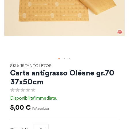
Vai
SKU: 15FANTOLE70S
all'inizio
Carta antigrasso Oléane gr.70
della
37x50cm
galleria
di
0%
immagini
Disponibilita'
immediata.
5,00 €