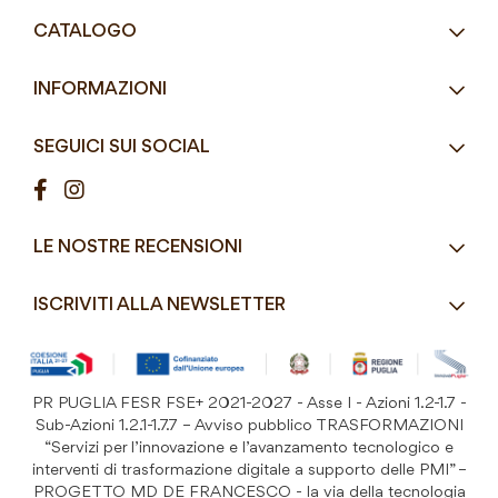
Tel.
+39 080 405 9144
CATALOGO
Tel.
+39 080 493 2693
Eco-Compatibili
Email
info@mddefrancesco.it
INFORMAZIONI
Articoli Monouso
Orari
Lun - Ven
Azienda
Street Food e Take
8:30 - 12:30 / 15:00 - 19:00
SEGUICI SUI SOCIAL
Contatti
Pasticceria / Gelateria / Bar
Condizioni di vendita
Pizzerie e Panifici
Modalità di pagamento
Ristorazione
LE NOSTRE RECENSIONI
Spedizioni e consegne
Macelleria / Pescheria
Costi di Spedizione
ISCRIVITI ALLA NEWSLETTER
Detergenza e Attrezzatura
Resi e Garanzia Prodotto
B&B e Hotel
Iscriviti
alla
Festività
nostra
PR PUGLIA FESR FSE+ 2021-2027 - Asse I - Azioni 1.2-1.7 -
Prodotti Riutilizzabili
ISCRIVITI
Newsletter:
Sub-Azioni 1.2.1-1.7.7 – Avviso pubblico TRASFORMAZIONI
“Servizi per l’innovazione e l’avanzamento tecnologico e
interventi di trasformazione digitale a supporto delle PMI” –
PROGETTO MD DE FRANCESCO - la via della tecnologia