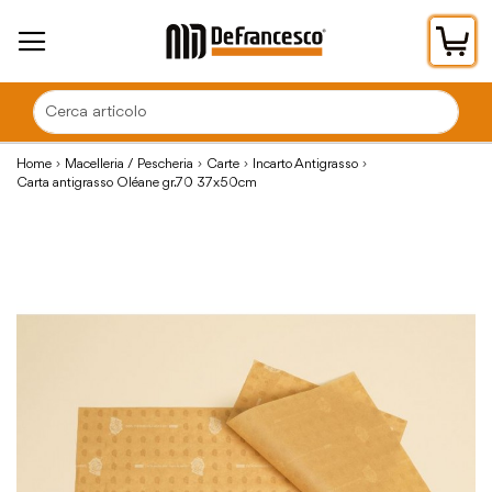
Car
Home
Macelleria / Pescheria
Carte
Incarto Antigrasso
Carta antigrasso Oléane gr.70 37x50cm
Vai
alla
fine
della
galleria
di
immagini