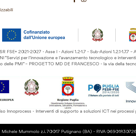
izzabili
 FSE+ 2021-2027 - Asse I - Azioni 1.2-1.7 - Sub-Azioni 1.2.1-1.7.7 – 
ervizi per l’innovazione e l’avanzamento tecnologico e interventi
rto delle PMI” – PROGETTO MD DE FRANCESCO - la via della tecn
so Innoprocess - Interventi di supporto a soluzioni ICT nei processi 
a Michele Mummolo z.i. 70017 Putignano (BA) - P.IVA 0690183072