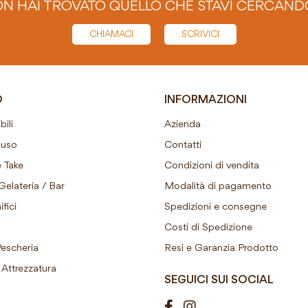
N HAI TROVATO QUELLO CHE STAVI CERCAND
CHIAMACI
SCRIVICI
O
INFORMAZIONI
ili
Azienda
ouso
Contatti
 Take
Condizioni di vendita
Gelateria / Bar
Modalità di pagamento
fici
Spedizioni e consegne
Costi di Spedizione
Pescheria
Resi e Garanzia Prodotto
Attrezzatura
SEGUICI SUI SOCIAL