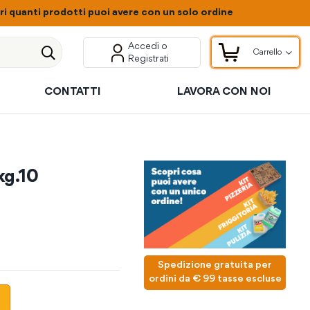
 quanti prodotti puoi avere con un solo ordine
Accedi o
Carrello
Registrati
Carrello
Cerca
CONTATTI
LAVORA CON NOI
kg.10
Spedizione gratuita per
ordini da € 99 tasse escluse