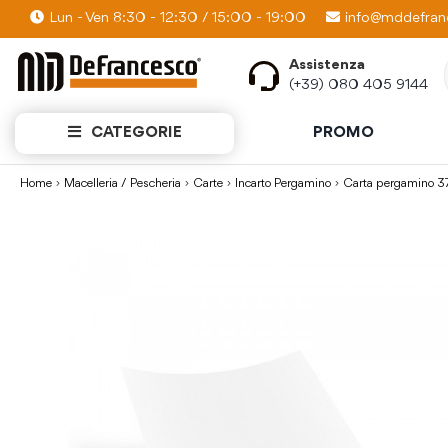
Lun - Ven 8:30 - 12:30 / 15:00 - 19:00
PROMO KIT: Scopri quanti prodotti puoi av
info@mddefranc
Assistenza
(+39) 080 405 9144
CATEGORIE
PROMO
Home
Macelleria / Pescheria
Carte
Incarto Pergamino
Carta pergamino 3
Vai
alla
fine
della
galleria
di
immagini