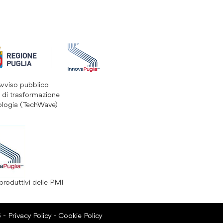
Avviso pubblico
 di trasformazione
ologia (TechWave)
produttivi delle PMI
6 -
Privacy Policy
-
Cookie Policy