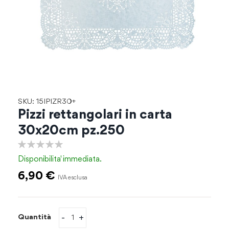
Vai
SKU: 15IPIZR30+
all'inizio
Pizzi rettangolari in carta
della
30x20cm pz.250
galleria
di
0%
immagini
Disponibilita'
immediata.
6,90 €
-
+
Quantità