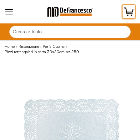
Car
Home
Ristorazione
Per la Cucina
Pizzi rettangolari in carta 30x20cm pz.250
Vai
alla
fine
della
galleria
di
immagini