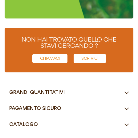
NON HAI TROVATO QUELLO CHE
STAVI CERCANDO ?
CHIAMACI
SCRIVICI
GRANDI QUANTITATIVI
RICHIEDI UN PREVENTIVO
PAGAMENTO SICURO
Tel.
+39 080 405 9144
CATALOGO
Tel.
+39 080 493 2693
Eco-Compatibili
Email
info@mddefrancesco.it