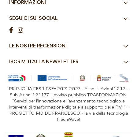
INFORMAZIONI
Articoli Monouso
Orari
Lun - Ven
Azienda
Street Food e Take
8:30 - 12:30 / 15:00 - 19:00
SEGUICI SUI SOCIAL
Contatti
Pasticceria / Gelateria / Bar
Condizioni di vendita
Pizzerie e Panifici
Modalità di pagamento
Ristorazione
LE NOSTRE RECENSIONI
Spedizioni e consegne
Macelleria / Pescheria
Costi di Spedizione
ISCRIVITI ALLA NEWSLETTER
Detergenza e Attrezzatura
Resi e Garanzia Prodotto
B&B e Hotel
Iscriviti
alla
Festività
nostra
PR PUGLIA FESR FSE+ 2021-2027 - Asse I - Azioni 1.2-1.7 -
Prodotti Riutilizzabili
ISCRIVITI
Newsletter:
Sub-Azioni 1.2.1-1.7.7 – Avviso pubblico TRASFORMAZIONI
“Servizi per l’innovazione e l’avanzamento tecnologico e
interventi di trasformazione digitale a supporto delle PMI” –
PROGETTO MD DE FRANCESCO - la via della tecnologia
(TechWave)