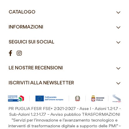
Tel.
+39 080 405 9144
CATALOGO
Tel.
+39 080 493 2693
Eco-Compatibili
Email
info@mddefrancesco.it
INFORMAZIONI
Articoli Monouso
Orari
Lun - Ven
Azienda
Street Food e Take
8:30 - 12:30 / 15:00 - 19:00
SEGUICI SUI SOCIAL
Contatti
Pasticceria / Gelateria / Bar
Condizioni di vendita
Pizzerie e Panifici
Modalità di pagamento
Ristorazione
LE NOSTRE RECENSIONI
Spedizioni e consegne
Macelleria / Pescheria
Costi di Spedizione
ISCRIVITI ALLA NEWSLETTER
Detergenza e Attrezzatura
Resi e Garanzia Prodotto
B&B e Hotel
Iscriviti
alla
Festività
nostra
PR PUGLIA FESR FSE+ 2021-2027 - Asse I - Azioni 1.2-1.7 -
Prodotti Riutilizzabili
ISCRIVITI
Newsletter:
Sub-Azioni 1.2.1-1.7.7 – Avviso pubblico TRASFORMAZIONI
“Servizi per l’innovazione e l’avanzamento tecnologico e
interventi di trasformazione digitale a supporto delle PMI” –