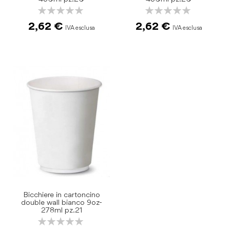
Rating:
Rating:
0%
0%
2,62 €
2,62 €
Bicchiere in cartoncino
double wall bianco 9oz-
278ml pz.21
Rating:
0%