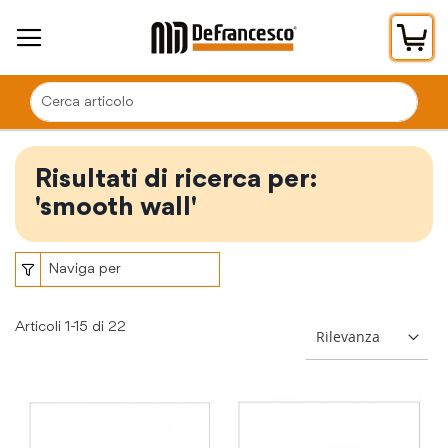
Car
Risultati di ricerca per:
'smooth wall'
Naviga per
Articoli
1
-
15
di
22