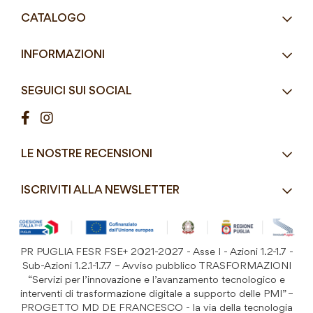
Tel.
+39 080 405 9144
CATALOGO
Tel.
+39 080 493 2693
Eco-Compatibili
Email
info@mddefrancesco.it
INFORMAZIONI
Articoli Monouso
Orari
Lun - Ven
Azienda
Street Food e Take
8:30 - 12:30 / 15:00 - 19:00
SEGUICI SUI SOCIAL
Contatti
Pasticceria / Gelateria / Bar
Condizioni di vendita
Pizzerie e Panifici
Modalità di pagamento
Ristorazione
LE NOSTRE RECENSIONI
Spedizioni e consegne
Macelleria / Pescheria
Costi di Spedizione
ISCRIVITI ALLA NEWSLETTER
Detergenza e Attrezzatura
Resi e Garanzia Prodotto
B&B e Hotel
Iscriviti
alla
Festività
nostra
PR PUGLIA FESR FSE+ 2021-2027 - Asse I - Azioni 1.2-1.7 -
Prodotti Riutilizzabili
ISCRIVITI
Newsletter:
Sub-Azioni 1.2.1-1.7.7 – Avviso pubblico TRASFORMAZIONI
“Servizi per l’innovazione e l’avanzamento tecnologico e
interventi di trasformazione digitale a supporto delle PMI” –
PROGETTO MD DE FRANCESCO - la via della tecnologia