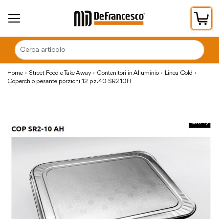
Car
Home
Street Food e Take Away
Contenitori in Alluminio
Linea Gold
Coperchio pesante porzioni 12 pz.40 SR210H
Vai
alla
fine
della
galleria
di
immagini