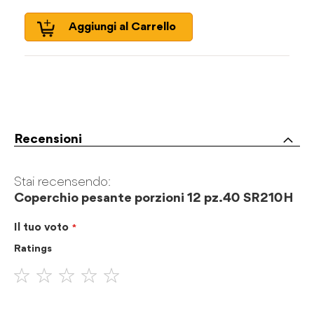
Aggiungi al Carrello
Recensioni
Stai recensendo:
Coperchio pesante porzioni 12 pz.40 SR210H
Il tuo voto
Ratings
1
2
3
4
5
stella
stelle
stelle
stelle
stelle