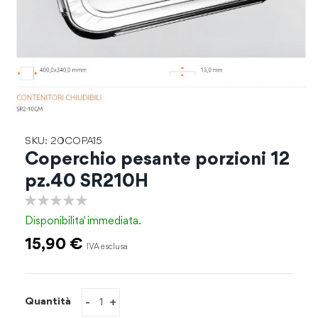
Vai
SKU: 20COPA15
all'inizio
Coperchio pesante porzioni 12
della
pz.40 SR210H
galleria
di
0%
immagini
Disponibilita'
immediata.
15,90 €
-
+
Quantità