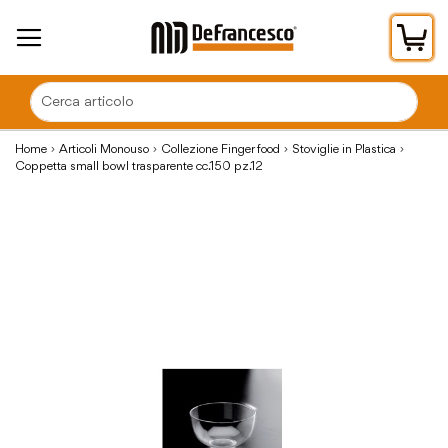
Car
Home
Articoli Monouso
Collezione Finger food
Stoviglie in Plastica
Coppetta small bowl trasparente cc.150 pz.12
Vai
alla
fine
della
galleria
di
immagini