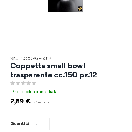
Vai
SKU: 10COPGP6012
all'inizio
Coppetta small bowl
della
trasparente cc.150 pz.12
galleria
di
0%
immagini
Disponibilita'
immediata.
2,89 €
-
+
Quantità