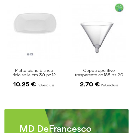
Piatto piano bianco
Coppa aperitivo
riciclabile cm.30 pz.12
trasparente cc.185 pz.20
t
10,25 €
2,70 €
MD DeFrancesco