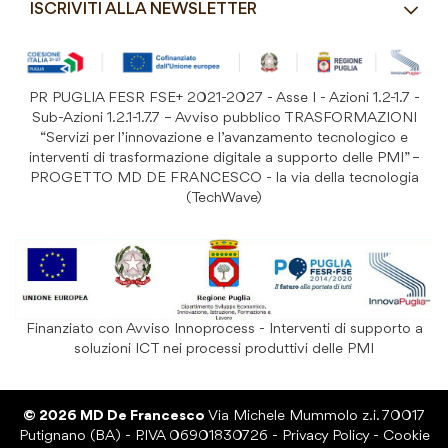
Costi di Spedizione
ISCRIVITI ALLA NEWSLETTER
Detergenza e Attrezzatura
Resi e Garanzia Prodotto
B&B e Hotel
Iscriviti
alla
Festività
nostra
PR PUGLIA FESR FSE+ 2021-2027 - Asse I - Azioni 1.2-1.7 -
Prodotti Riutilizzabili
ISCRIVITI
Newsletter:
Sub-Azioni 1.2.1-1.7.7 – Avviso pubblico TRASFORMAZIONI
“Servizi per l’innovazione e l’avanzamento tecnologico e
interventi di trasformazione digitale a supporto delle PMI” –
PROGETTO MD DE FRANCESCO - la via della tecnologia
(TechWave)
Finanziato con Avviso Innoprocess - Interventi di supporto a
soluzioni ICT nei processi produttivi delle PMI
© 2026 MD De Francesco
Via Michele Mummolo z.i. 70017
Putignano (BA) - P.IVA 06901830726 -
Privacy Policy
-
Cookie