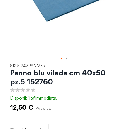
Vai
SKU: 24VPANM/5
all'inizio
Panno blu vileda cm 40x50
della
pz.5 152760
galleria
di
0%
immagini
Disponibilita'
immediata.
12,50 €