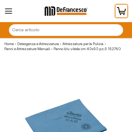
Car
Home
Detergenza e Attrezzatura
Attrezzatura per la Pulizia
Panni e Attrezzature Manuali
Panno blu vileda cm 40x50 pz.5 152760
Vai
alla
fine
della
galleria
di
immagini