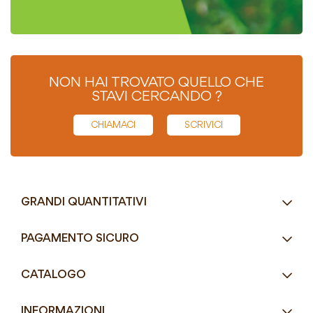
NON HAI TROVATO QUELLO CHE
STAVI CERCANDO ?
CHIAMACI
SCRIVICI
GRANDI QUANTITATIVI
RICHIEDI UN PREVENTIVO
PAGAMENTO SICURO
Tel.
+39 080 405 9144
CATALOGO
Tel.
+39 080 493 2693
Eco-Compatibili
Email
info@mddefrancesco.it
INFORMAZIONI