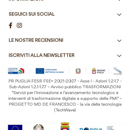
Articoli Monouso
Orari
Lun - Ven
Azienda
Street Food e Take
8:30 - 12:30 / 15:00 - 19:00
SEGUICI SUI SOCIAL
Contatti
Pasticceria / Gelateria / Bar
Condizioni di vendita
Pizzerie e Panifici
Modalità di pagamento
Ristorazione
LE NOSTRE RECENSIONI
Spedizioni e consegne
Macelleria / Pescheria
Costi di Spedizione
ISCRIVITI ALLA NEWSLETTER
Detergenza e Attrezzatura
Resi e Garanzia Prodotto
B&B e Hotel
Iscriviti
alla
Festività
nostra
PR PUGLIA FESR FSE+ 2021-2027 - Asse I - Azioni 1.2-1.7 -
Prodotti Riutilizzabili
ISCRIVITI
Newsletter:
Sub-Azioni 1.2.1-1.7.7 – Avviso pubblico TRASFORMAZIONI
“Servizi per l’innovazione e l’avanzamento tecnologico e
interventi di trasformazione digitale a supporto delle PMI” –
PROGETTO MD DE FRANCESCO - la via della tecnologia
(TechWave)