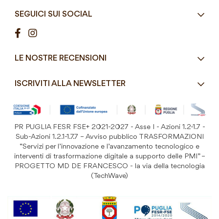
Azienda
Street Food e Take
8:30 - 12:30 / 15:00 - 19:00
SEGUICI SUI SOCIAL
Contatti
Pasticceria / Gelateria / Bar
Condizioni di vendita
Pizzerie e Panifici
Modalità di pagamento
Ristorazione
LE NOSTRE RECENSIONI
Spedizioni e consegne
Macelleria / Pescheria
Costi di Spedizione
ISCRIVITI ALLA NEWSLETTER
Detergenza e Attrezzatura
Resi e Garanzia Prodotto
B&B e Hotel
Iscriviti
alla
Festività
nostra
PR PUGLIA FESR FSE+ 2021-2027 - Asse I - Azioni 1.2-1.7 -
Prodotti Riutilizzabili
ISCRIVITI
Newsletter:
Sub-Azioni 1.2.1-1.7.7 – Avviso pubblico TRASFORMAZIONI
“Servizi per l’innovazione e l’avanzamento tecnologico e
interventi di trasformazione digitale a supporto delle PMI” –
PROGETTO MD DE FRANCESCO - la via della tecnologia
(TechWave)