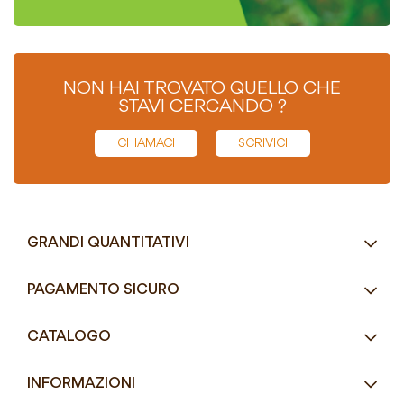
NON HAI TROVATO QUELLO CHE
STAVI CERCANDO ?
CHIAMACI
SCRIVICI
GRANDI QUANTITATIVI
RICHIEDI UN PREVENTIVO
PAGAMENTO SICURO
Tel.
+39 080 405 9144
CATALOGO
Tel.
+39 080 493 2693
Eco-Compatibili
Email
info@mddefrancesco.it
INFORMAZIONI
Articoli Monouso
Orari
Lun - Ven