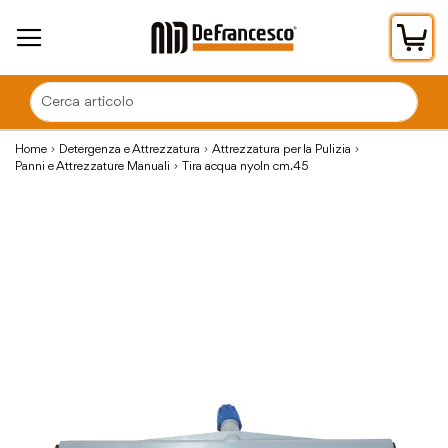
Car
Home
Detergenza e Attrezzatura
Attrezzatura per la Pulizia
Panni e Attrezzature Manuali
Tira acqua nyoln cm.45
Vai
alla
fine
della
galleria
di
immagini