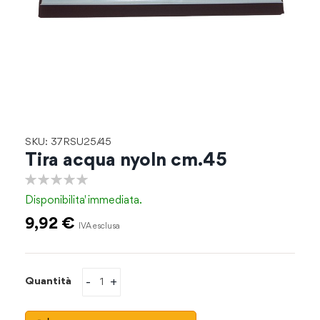
Vai
SKU: 37RSU25/45
all'inizio
Tira acqua nyoln cm.45
della
galleria
0%
di
Disponibilita'
immediata.
immagini
9,92 €
-
+
Quantità