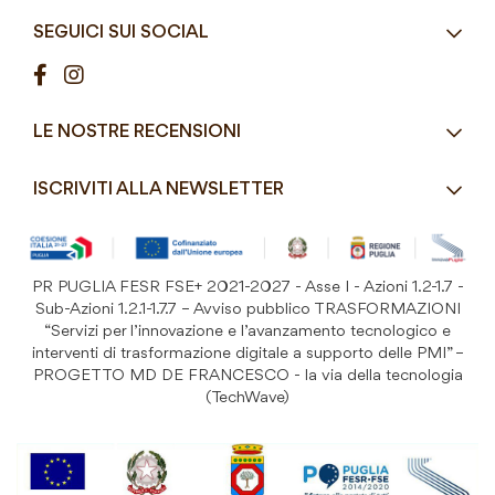
Azienda
Street Food e Take
8:30 - 12:30 / 15:00 - 19:00
SEGUICI SUI SOCIAL
Contatti
Pasticceria / Gelateria / Bar
Condizioni di vendita
Pizzerie e Panifici
Modalità di pagamento
Ristorazione
LE NOSTRE RECENSIONI
Spedizioni e consegne
Macelleria / Pescheria
Costi di Spedizione
ISCRIVITI ALLA NEWSLETTER
Detergenza e Attrezzatura
Resi e Garanzia Prodotto
B&B e Hotel
Iscriviti
alla
Festività
nostra
PR PUGLIA FESR FSE+ 2021-2027 - Asse I - Azioni 1.2-1.7 -
Prodotti Riutilizzabili
ISCRIVITI
Newsletter:
Sub-Azioni 1.2.1-1.7.7 – Avviso pubblico TRASFORMAZIONI
“Servizi per l’innovazione e l’avanzamento tecnologico e
interventi di trasformazione digitale a supporto delle PMI” –
PROGETTO MD DE FRANCESCO - la via della tecnologia
(TechWave)