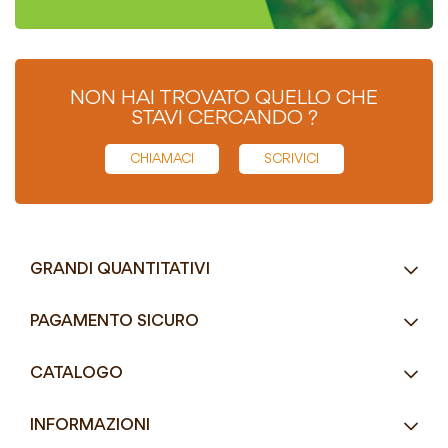
NON HAI TROVATO QUELLO CHE
STAVI CERCANDO ?
CHIAMACI
SCRIVICI
GRANDI QUANTITATIVI
RICHIEDI UN PREVENTIVO
PAGAMENTO SICURO
Tel.
+39 080 405 9144
CATALOGO
Tel.
+39 080 493 2693
Eco-Compatibili
Email
info@mddefrancesco.it
INFORMAZIONI
Articoli Monouso
Orari
Lun - Ven