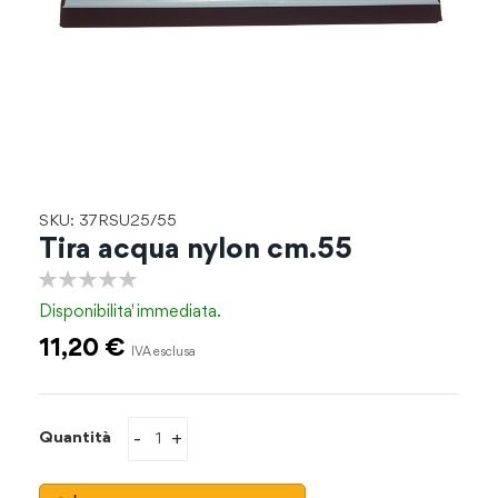
Vai
SKU: 37RSU25/55
all'inizio
Tira acqua nylon cm.55
della
galleria
0%
di
Disponibilita'
immediata.
immagini
11,20 €
-
+
Quantità