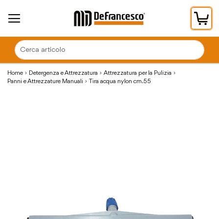
Car
Home
Detergenza e Attrezzatura
Attrezzatura per la Pulizia
Panni e Attrezzature Manuali
Tira acqua nylon cm.55
Vai
alla
fine
della
galleria
di
immagini