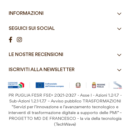
Tel.
+39 080 493 2693
Eco-Compatibili
Email
info@mddefrancesco.it
INFORMAZIONI
Articoli Monouso
Orari
Lun - Ven
Azienda
Street Food e Take
8:30 - 12:30 / 15:00 - 19:00
SEGUICI SUI SOCIAL
Contatti
Pasticceria / Gelateria / Bar
Condizioni di vendita
Pizzerie e Panifici
Modalità di pagamento
Ristorazione
LE NOSTRE RECENSIONI
Spedizioni e consegne
Macelleria / Pescheria
Costi di Spedizione
ISCRIVITI ALLA NEWSLETTER
Detergenza e Attrezzatura
Resi e Garanzia Prodotto
B&B e Hotel
Iscriviti
alla
Festività
nostra
PR PUGLIA FESR FSE+ 2021-2027 - Asse I - Azioni 1.2-1.7 -
Prodotti Riutilizzabili
ISCRIVITI
Newsletter:
Sub-Azioni 1.2.1-1.7.7 – Avviso pubblico TRASFORMAZIONI
“Servizi per l’innovazione e l’avanzamento tecnologico e
interventi di trasformazione digitale a supporto delle PMI” –
PROGETTO MD DE FRANCESCO - la via della tecnologia
(TechWave)