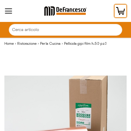
Car
Home
Ristorazione
Per la Cucina
Pellicola gipi film h.50 pz.1
Vai
alla
fine
della
galleria
di
immagini