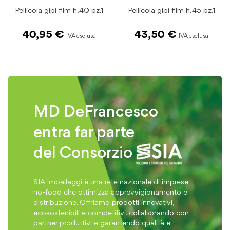
Pellicola gipi film h.40 pz.1
Pellicola gipi film h.45 pz.1
40,95 €
43,50 €
MD DeFrancesco
entra far parte
del Consorzio
SIA Imballaggi è una rete nazionale di imprese
no-food che ottimizza approvvigionamento e
distribuzione. Offriamo prodotti innovativi,
ecosostenibili e competitivi, collaborando con
partner produttivi e garantendo qualità e