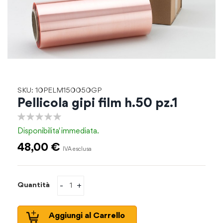
Vai
SKU: 10PELM150050GP
all'inizio
Pellicola gipi film h.50 pz.1
della
galleria
0%
di
Disponibilita'
immediata.
immagini
48,00 €
-
+
Quantità
Aggiungi al Carrello