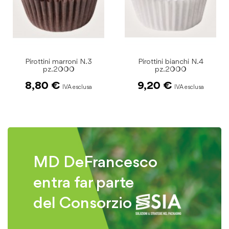
Pirottini bianchi N.4
Pirottini marroni N.4
pz.2000
pz.2000
9,20 €
9,20 €
MD DeFrancesco
entra far parte
del Consorzio