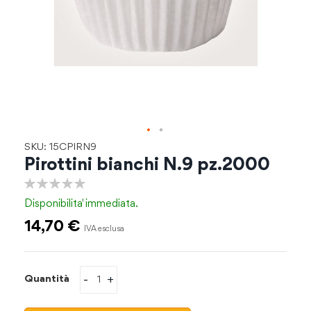
Vai
SKU: 15CPIRN9
all'inizio
Pirottini bianchi N.9 pz.2000
della
galleria
0%
di
Disponibilita'
immediata.
immagini
14,70 €
-
+
Quantità