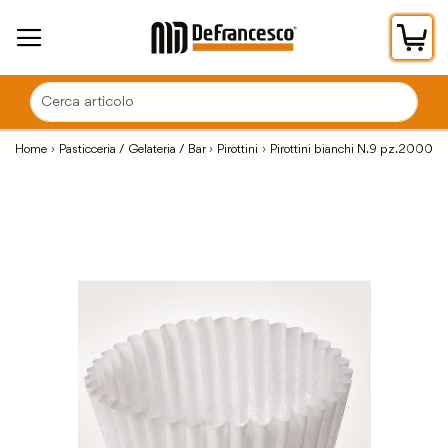
Car
Home
Pasticceria / Gelateria / Bar
Pirottini
Pirottini bianchi N.9 pz.2000
Vai
alla
fine
della
galleria
di
immagini