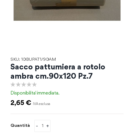
Vai
SKU: 10BUPAT1/90AM
all'inizio
Sacco pattumiera a rotolo
della
ambra cm.90x120 Pz.7
galleria
di
0%
immagini
Disponibilita'
immediata.
2,65 €
-
+
Quantità