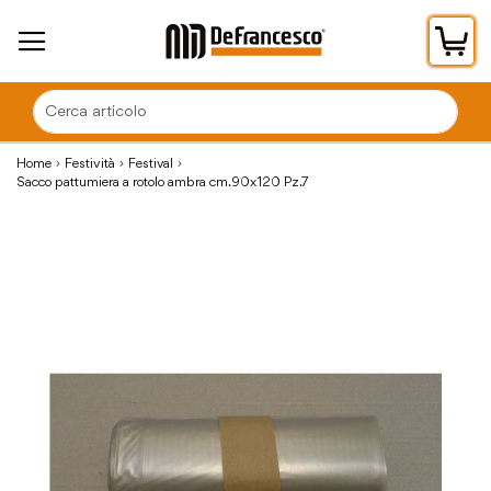
Car
Home
Festività
Festival
Sacco pattumiera a rotolo ambra cm.90x120 Pz.7
Vai
alla
fine
della
galleria
di
immagini