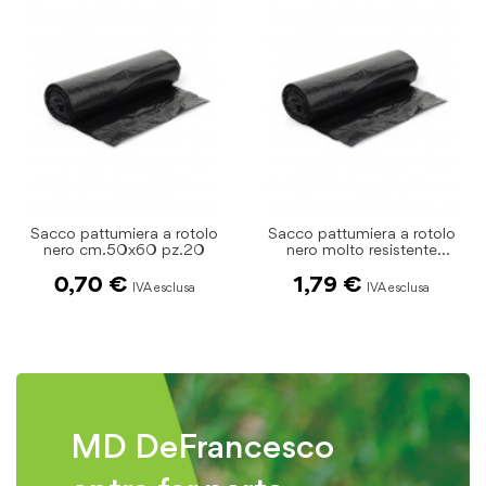
Sacco pattumiera a rotolo
Busta pattumiera ambra
nero molto resistente
90x120 18 kg
cm.70x110 pz.10
1,79 €
2,05 €
MD DeFrancesco