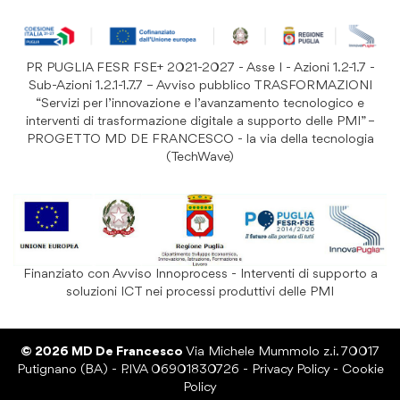
Resi e Garanzia Prodotto
B&B e Hotel
Iscriviti
alla
Festività
nostra
PR PUGLIA FESR FSE+ 2021-2027 - Asse I - Azioni 1.2-1.7 -
Prodotti Riutilizzabili
ISCRIVITI
Newsletter:
Sub-Azioni 1.2.1-1.7.7 – Avviso pubblico TRASFORMAZIONI
“Servizi per l’innovazione e l’avanzamento tecnologico e
interventi di trasformazione digitale a supporto delle PMI” –
PROGETTO MD DE FRANCESCO - la via della tecnologia
(TechWave)
Finanziato con Avviso Innoprocess - Interventi di supporto a
soluzioni ICT nei processi produttivi delle PMI
© 2026 MD De Francesco
Via Michele Mummolo z.i. 70017
Putignano (BA) - P.IVA 06901830726 -
Privacy Policy
-
Cookie
Policy