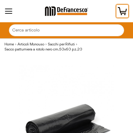
Car
Home
Articoli Monouso
Sacchi per Rifiuti
Sacco pattumiera a rotolo nero cm.50x60 pz.20
Vai
alla
fine
della
galleria
di
immagini