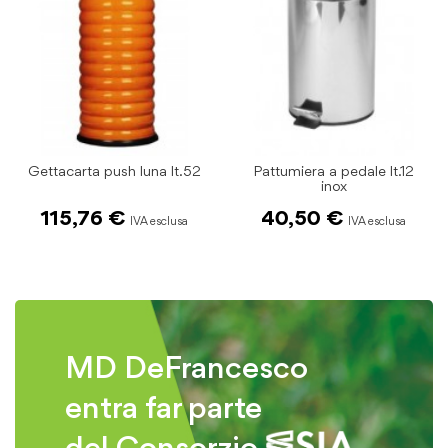
Gettacarta push luna lt.52
Pattumiera a pedale lt.12
inox
115,76 €
40,50 €
MD DeFrancesco
entra far parte