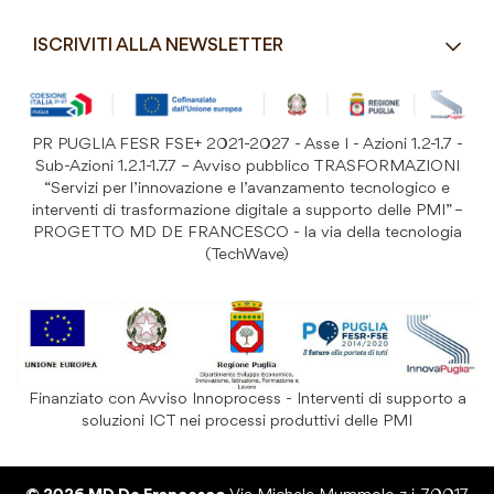
Spedizioni e consegne
Macelleria / Pescheria
Costi di Spedizione
ISCRIVITI ALLA NEWSLETTER
Detergenza e Attrezzatura
Resi e Garanzia Prodotto
B&B e Hotel
Iscriviti
alla
Festività
nostra
PR PUGLIA FESR FSE+ 2021-2027 - Asse I - Azioni 1.2-1.7 -
Prodotti Riutilizzabili
ISCRIVITI
Newsletter:
Sub-Azioni 1.2.1-1.7.7 – Avviso pubblico TRASFORMAZIONI
“Servizi per l’innovazione e l’avanzamento tecnologico e
interventi di trasformazione digitale a supporto delle PMI” –
PROGETTO MD DE FRANCESCO - la via della tecnologia
(TechWave)
Finanziato con Avviso Innoprocess - Interventi di supporto a
soluzioni ICT nei processi produttivi delle PMI