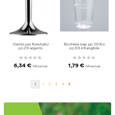
Gambi per flute/calici
Bicchiere isap pp 250cc
pz.20 argento
pz.50 infrangibile
Rating:
Rating:
0%
0%
6,34 €
1,79 €
Pagina
Pagina
Precedente
Pagina
Pagina
Pagina
Pagina
Attualmente
1
2
3
4
5
stai
leggendo
la
pagina