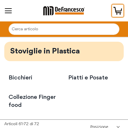
Car
Stoviglie in Plastica
Bicchieri
Piatti e Posate
Collezione Finger
food
Articoli
61
-
72
di
72