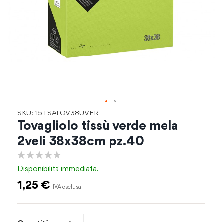
Vai
SKU: 15TSALOV38UVER
all'inizio
Tovagliolo tissù verde mela
della
2veli 38x38cm pz.40
galleria
di
0%
immagini
Disponibilita'
immediata.
1,25 €