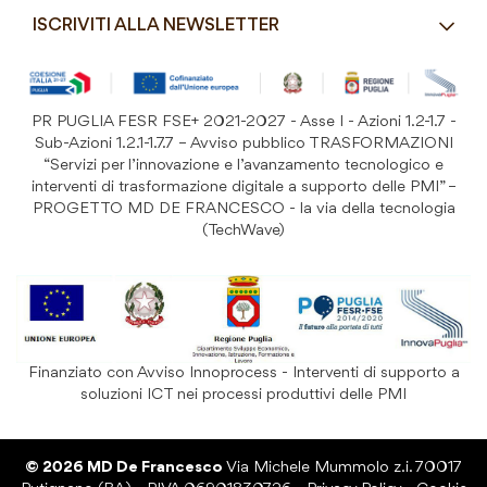
Costi di Spedizione
ISCRIVITI ALLA NEWSLETTER
Detergenza e Attrezzatura
Resi e Garanzia Prodotto
B&B e Hotel
Iscriviti
alla
Festività
nostra
PR PUGLIA FESR FSE+ 2021-2027 - Asse I - Azioni 1.2-1.7 -
Prodotti Riutilizzabili
ISCRIVITI
Newsletter:
Sub-Azioni 1.2.1-1.7.7 – Avviso pubblico TRASFORMAZIONI
“Servizi per l’innovazione e l’avanzamento tecnologico e
interventi di trasformazione digitale a supporto delle PMI” –
PROGETTO MD DE FRANCESCO - la via della tecnologia
(TechWave)
Finanziato con Avviso Innoprocess - Interventi di supporto a
soluzioni ICT nei processi produttivi delle PMI
© 2026 MD De Francesco
Via Michele Mummolo z.i. 70017