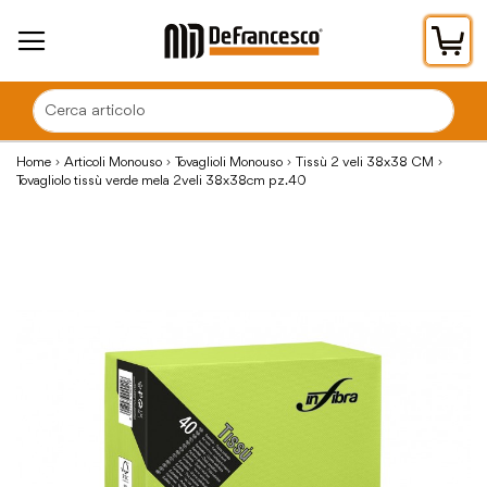
Car
Home
Articoli Monouso
Tovaglioli Monouso
Tissù 2 veli 38x38 CM
Tovagliolo tissù verde mela 2veli 38x38cm pz.40
Vai
alla
fine
della
galleria
di
immagini