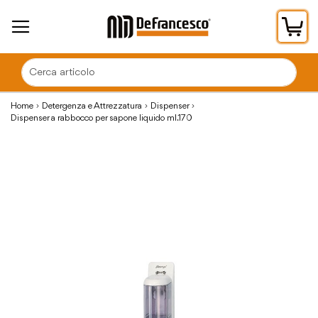
Car
Home
Detergenza e Attrezzatura
Dispenser
Dispenser a rabbocco per sapone liquido ml.170
Vai
alla
fine
della
galleria
di
immagini