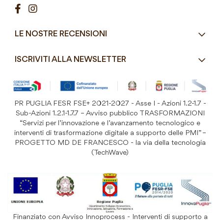
Pasticceria / Gelateria / Bar
Condizioni di vendita
Pizzerie e Panifici
Modalità di pagamento
Ristorazione
LE NOSTRE RECENSIONI
Spedizioni e consegne
Macelleria / Pescheria
Costi di Spedizione
ISCRIVITI ALLA NEWSLETTER
Detergenza e Attrezzatura
Resi e Garanzia Prodotto
B&B e Hotel
Iscriviti
alla
Festività
nostra
PR PUGLIA FESR FSE+ 2021-2027 - Asse I - Azioni 1.2-1.7 -
Prodotti Riutilizzabili
ISCRIVITI
Newsletter:
Sub-Azioni 1.2.1-1.7.7 – Avviso pubblico TRASFORMAZIONI
“Servizi per l’innovazione e l’avanzamento tecnologico e
interventi di trasformazione digitale a supporto delle PMI” –
PROGETTO MD DE FRANCESCO - la via della tecnologia
(TechWave)
Finanziato con Avviso Innoprocess - Interventi di supporto a