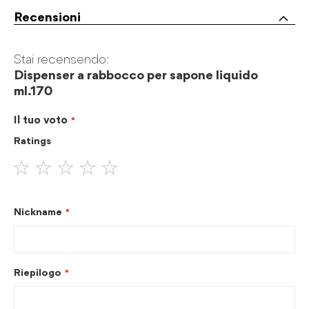
Recensioni
Stai recensendo:
Dispenser a rabbocco per sapone liquido
ml.170
Il tuo voto
Ratings
1
2
3
4
5
stella
stelle
stelle
stelle
stelle
Nickname
Riepilogo