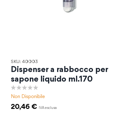
Vai
SKU: 40003
all'inizio
Dispenser a rabbocco per
della
sapone liquido ml.170
galleria
di
0%
immagini
Non Disponibile
20,46 €