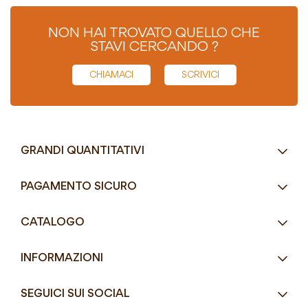
NON HAI TROVATO QUELLO CHE
STAVI CERCANDO ?
CHIAMACI
SCRIVICI
GRANDI QUANTITATIVI
RICHIEDI UN PREVENTIVO
PAGAMENTO SICURO
Tel.
+39 080 405 9144
CATALOGO
Tel.
+39 080 493 2693
Eco-Compatibili
Email
info@mddefrancesco.it
INFORMAZIONI
Articoli Monouso
Orari
Lun - Ven
Azienda
Street Food e Take
8:30 - 12:30 / 15:00 - 19:00
SEGUICI SUI SOCIAL
Contatti