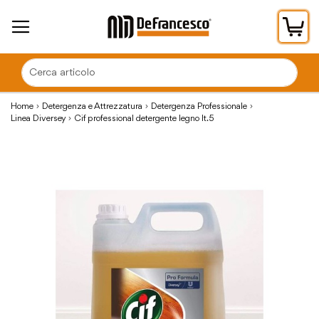
Car
Home
Detergenza e Attrezzatura
Detergenza Professionale
Linea Diversey
Cif professional detergente legno lt.5
Vai
alla
fine
della
galleria
di
immagini