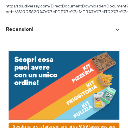
https://sds.diversey.com/DirectDocumentDownloader/Document
prd=MS1003520%7e%7ePDF%7e%7eMTR%7e%7eIT02%7e%7
Recensioni
Spedizione gratuita per ordini da € 99 tasse escluse