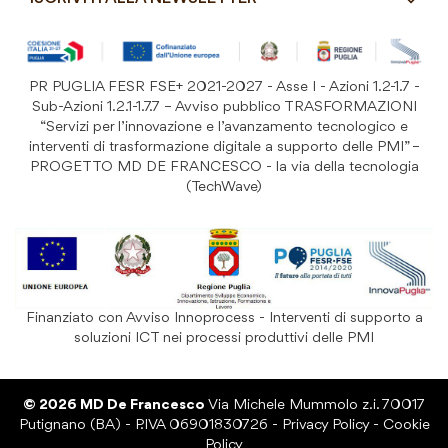
Resi e Garanzia Prodotto
B&B e Hotel
Iscriviti
alla
Festività
nostra
PR PUGLIA FESR FSE+ 2021-2027 - Asse I - Azioni 1.2-1.7 -
Prodotti Riutilizzabili
ISCRIVITI
Newsletter:
Sub-Azioni 1.2.1-1.7.7 – Avviso pubblico TRASFORMAZIONI
“Servizi per l’innovazione e l’avanzamento tecnologico e
interventi di trasformazione digitale a supporto delle PMI” –
PROGETTO MD DE FRANCESCO - la via della tecnologia
(TechWave)
Finanziato con Avviso Innoprocess - Interventi di supporto a
soluzioni ICT nei processi produttivi delle PMI
© 2026 MD De Francesco
Via Michele Mummolo z.i. 70017
Putignano (BA) - P.IVA 06901830726 -
Privacy Policy
-
Cookie
Policy