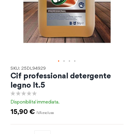
Vai
SKU: 25DL94929
all'inizio
Cif professional detergente
della
legno lt.5
galleria
di
0%
immagini
Disponibilita'
immediata.
15,90 €