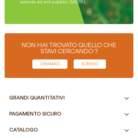
aziende ed enti pubblici (MEPA).
NON HAI TROVATO QUELLO CHE
STAVI CERCANDO ?
CHIAMACI
SCRIVICI
GRANDI QUANTITATIVI
RICHIEDI UN PREVENTIVO
PAGAMENTO SICURO
Tel.
+39 080 405 9144
CATALOGO
Tel.
+39 080 493 2693