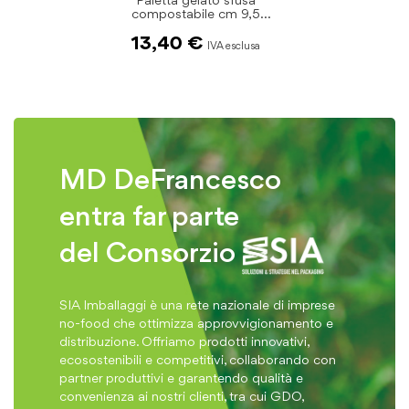
Paletta gelato sfusa
compostabile cm 9,5
pz.500
13,40 €
MD DeFrancesco
entra far parte
del Consorzio
SIA Imballaggi è una rete nazionale di imprese
no-food che ottimizza approvvigionamento e
distribuzione. Offriamo prodotti innovativi,
ecosostenibili e competitivi, collaborando con
partner produttivi e garantendo qualità e
convenienza ai nostri clienti, tra cui GDO,