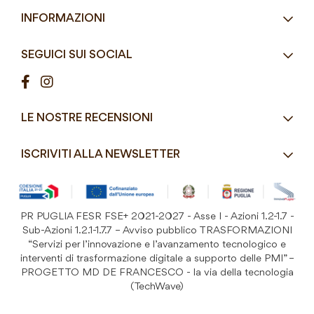
Eco-Compatibili
Email
info@mddefrancesco.it
INFORMAZIONI
Articoli Monouso
Orari
Lun - Ven
Azienda
Street Food e Take
8:30 - 12:30 / 15:00 - 19:00
SEGUICI SUI SOCIAL
Contatti
Pasticceria / Gelateria / Bar
Condizioni di vendita
Pizzerie e Panifici
Modalità di pagamento
Ristorazione
LE NOSTRE RECENSIONI
Spedizioni e consegne
Macelleria / Pescheria
Costi di Spedizione
ISCRIVITI ALLA NEWSLETTER
Detergenza e Attrezzatura
Resi e Garanzia Prodotto
B&B e Hotel
Iscriviti
alla
Festività
nostra
PR PUGLIA FESR FSE+ 2021-2027 - Asse I - Azioni 1.2-1.7 -
Prodotti Riutilizzabili
ISCRIVITI
Newsletter:
Sub-Azioni 1.2.1-1.7.7 – Avviso pubblico TRASFORMAZIONI
“Servizi per l’innovazione e l’avanzamento tecnologico e
interventi di trasformazione digitale a supporto delle PMI” –
PROGETTO MD DE FRANCESCO - la via della tecnologia
(TechWave)