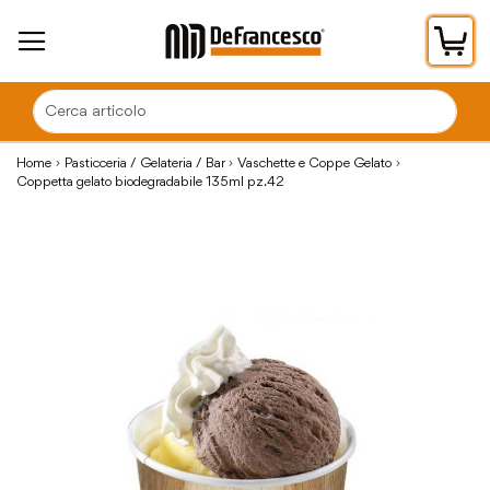
Car
Home
Pasticceria / Gelateria / Bar
Vaschette e Coppe Gelato
Coppetta gelato biodegradabile 135ml pz.42
Vai
alla
fine
della
galleria
di
immagini