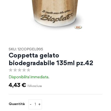
Vai
SKU: 12COPGEL095
all'inizio
Coppetta gelato
della
biodegradabile 135ml pz.42
galleria
di
0%
immagini
Disponibilita'
immediata.
4,43 €
-
+
Quantità