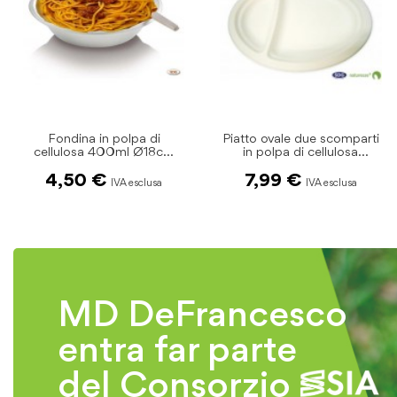
Piatto ovale due scomparti
Piatto piano per pizza in
in polpa di cellulosa
polpa di cellulosa
26x19cm pz.50
Ø32,5cm pz.50
7,99 €
12,90 €
MD DeFrancesco
entra far parte
del Consorzio