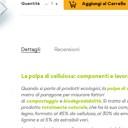
-
+
Aggiungi al Carrello
Quantità
Dettagli
Recensioni
La polpa di cellulosa: componenti e lavo
Quando si parla di prodotti ecologici, la
polpa di 
metro di paragone per misurare fattori
di
compostaggio
e
biodegradabilità
. Si tratta di
prodotto
totalmente naturale
, che ha la sua co
legno, formato al 45% da cellulosa, al 30% da emi
lignina e al 5% da estraibili vari.