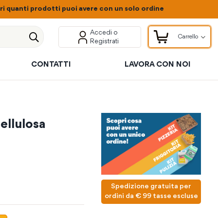
 quanti prodotti puoi avere con un solo ordine
Accedi o
Carrello
Registrati
Carrello
Cerca
CONTATTI
LAVORA CON NOI
cellulosa
Spedizione gratuita per
ordini da € 99 tasse escluse