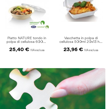
Vaschetta in polpa di
Fondina in polpa di
cellulosa 500ml 20x13 h.5
cellulosa 16x16 450ml
pz.125
pz.50
23,96 €
10,60 €