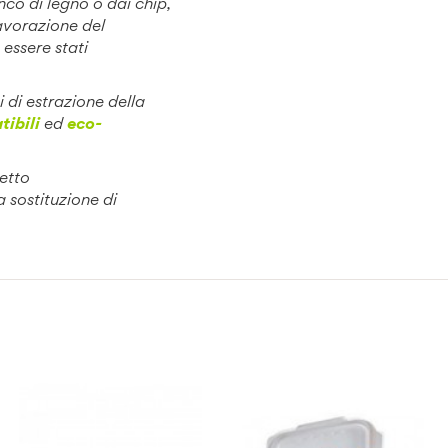
nco di legno o dai chip,
lavorazione del
 essere stati
i di estrazione della
ibili
ed
eco-
detto
 sostituzione di