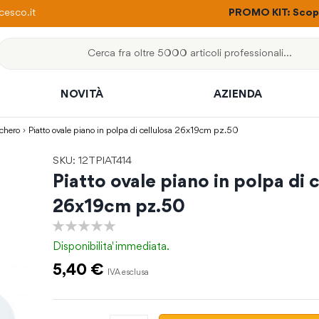
ere con un solo ordine
esco.it
PROMO KIT: Scopri
Cerca
NOVITÀ
AZIENDA
chero
Piatto ovale piano in polpa di cellulosa 26x19cm pz.50
SKU: 12TPIAT414
Piatto ovale piano in polpa di 
26x19cm pz.50
0%
Disponibilita'
immediata.
5,40 €