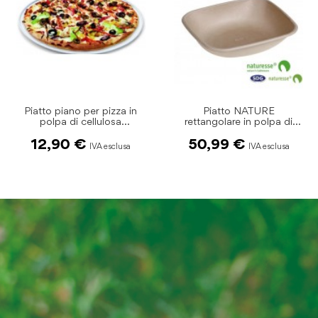
Piatto NATURE
Piatto NATURE tondo in
rettangolare in polpa di
polpa di cellulosa 600ml
cellulosa 900ml pz.125
pz.125
50,99 €
25,40 €