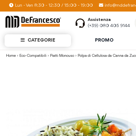
Lun - Ven 8:30 - 12:30 / 15:00 - 19:00
PROMO KIT: Scopri quanti prodotti puoi av
info@mddefranc
Assistenza
(+39) 080 405 9144
CATEGORIE
PROMO
Home
Eco-Compatibili
Piatti Monouso
Polpa di Cellulosa da Canna da Zuc
Vai
alla
fine
della
galleria
di
immagini