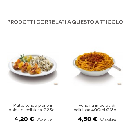
PRODOTTI CORRELATI A QUESTO ARTICOLO
Fondina in polpa di
Piatto ovale due scomparti
m
cellulosa 400ml Ø18cm
in polpa di cellulosa
pz.50
26x19cm pz.50
4,50 €
7,99 €