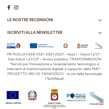
Contatti
Pasticceria / Gelateria / Bar
Condizioni di vendita
Pizzerie e Panifici
Modalità di pagamento
Ristorazione
LE NOSTRE RECENSIONI
Spedizioni e consegne
Macelleria / Pescheria
Costi di Spedizione
ISCRIVITI ALLA NEWSLETTER
Detergenza e Attrezzatura
Resi e Garanzia Prodotto
B&B e Hotel
Iscriviti
alla
Festività
nostra
PR PUGLIA FESR FSE+ 2021-2027 - Asse I - Azioni 1.2-1.7 -
Prodotti Riutilizzabili
ISCRIVITI
Newsletter:
Sub-Azioni 1.2.1-1.7.7 – Avviso pubblico TRASFORMAZIONI
“Servizi per l’innovazione e l’avanzamento tecnologico e
interventi di trasformazione digitale a supporto delle PMI” –
PROGETTO MD DE FRANCESCO - la via della tecnologia
(TechWave)