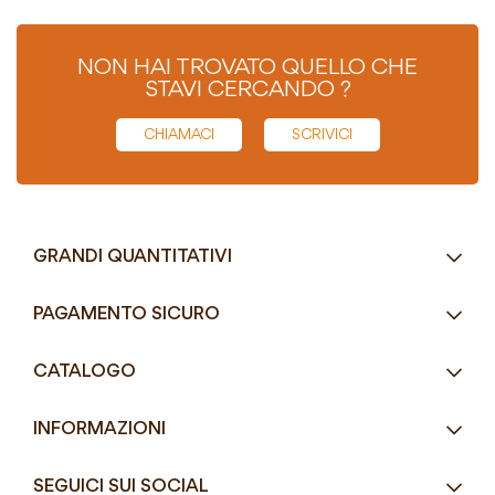
NON HAI TROVATO QUELLO CHE
STAVI CERCANDO ?
CHIAMACI
SCRIVICI
GRANDI QUANTITATIVI
RICHIEDI UN PREVENTIVO
PAGAMENTO SICURO
Tel.
+39 080 405 9144
CATALOGO
Tel.
+39 080 493 2693
Eco-Compatibili
Email
info@mddefrancesco.it
INFORMAZIONI
Articoli Monouso
Orari
Lun - Ven
Azienda
Street Food e Take
8:30 - 12:30 / 15:00 - 19:00
SEGUICI SUI SOCIAL