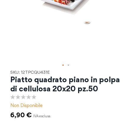
Vai
SKU: 12TPCQU431E
all'inizio
Piatto quadrato piano in polpa
della
di cellulosa 20x20 pz.50
galleria
di
0%
immagini
Non Disponibile
6,90 €