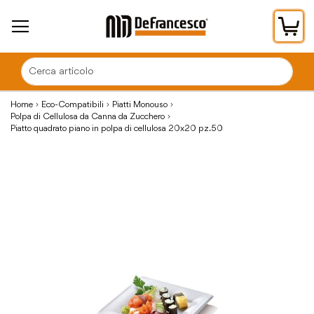
Car
Home
Eco-Compatibili
Piatti Monouso
Polpa di Cellulosa da Canna da Zucchero
Piatto quadrato piano in polpa di cellulosa 20x20 pz.50
Vai
alla
fine
della
galleria
di
immagini