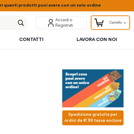
 quanti prodotti puoi avere con un solo ordine
Accedi o
Carrello
Registrati
Carrello
Cerca
CONTATTI
LAVORA CON NOI
Spedizione gratuita per
ordini da € 99 tasse escluse