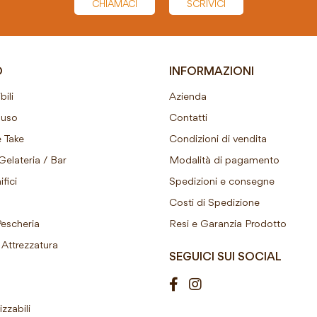
CHIAMACI
SCRIVICI
O
INFORMAZIONI
ili
Azienda
ouso
Contatti
 Take
Condizioni di vendita
Gelateria / Bar
Modalità di pagamento
fici
Spedizioni e consegne
Costi di Spedizione
Pescheria
Resi e Garanzia Prodotto
Attrezzatura
SEGUICI SUI SOCIAL
izzabili