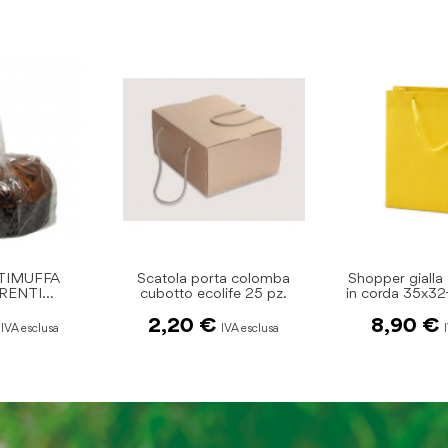
TIMUFFA
Scatola porta colomba
Shopper gialla
RENTI
cubotto ecolife 25 pz.
in corda 35x32
. PZ.100
pz
2,20 €
8,90 €