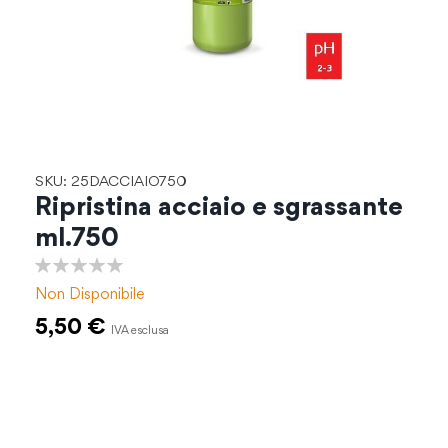
Vai
SKU: 25DACCIAIO750
all'inizio
Ripristina acciaio e sgrassante
della
ml.750
galleria
di
0%
immagini
Non Disponibile
5,50 €