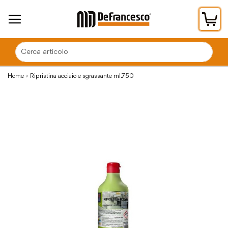
Car
Home
Ripristina acciaio e sgrassante ml.750
Vai
alla
fine
della
galleria
di
immagini