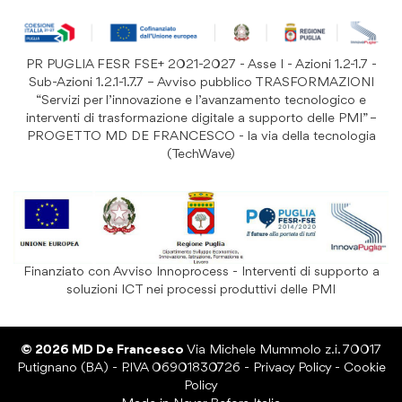
Resi e Garanzia Prodotto
B&B e Hotel
Iscriviti
alla
Festività
nostra
PR PUGLIA FESR FSE+ 2021-2027 - Asse I - Azioni 1.2-1.7 -
Prodotti Riutilizzabili
ISCRIVITI
Newsletter:
Sub-Azioni 1.2.1-1.7.7 – Avviso pubblico TRASFORMAZIONI
“Servizi per l’innovazione e l’avanzamento tecnologico e
interventi di trasformazione digitale a supporto delle PMI” –
PROGETTO MD DE FRANCESCO - la via della tecnologia
(TechWave)
Finanziato con Avviso Innoprocess - Interventi di supporto a
soluzioni ICT nei processi produttivi delle PMI
© 2026 MD De Francesco
Via Michele Mummolo z.i. 70017
Putignano (BA) - P.IVA 06901830726 -
Privacy Policy
-
Cookie
Policy