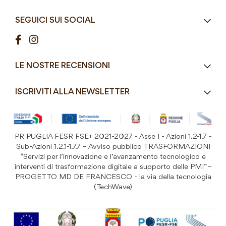
Articoli Monouso
Orari
Lun - Ven
Azienda
Street Food e Take
8:30 - 12:30 / 15:00 - 19:00
SEGUICI SUI SOCIAL
Contatti
Pasticceria / Gelateria / Bar
Condizioni di vendita
Pizzerie e Panifici
Modalità di pagamento
Ristorazione
LE NOSTRE RECENSIONI
Spedizioni e consegne
Macelleria / Pescheria
Costi di Spedizione
ISCRIVITI ALLA NEWSLETTER
Detergenza e Attrezzatura
Resi e Garanzia Prodotto
B&B e Hotel
Iscriviti
alla
Festività
nostra
PR PUGLIA FESR FSE+ 2021-2027 - Asse I - Azioni 1.2-1.7 -
Prodotti Riutilizzabili
ISCRIVITI
Newsletter:
Sub-Azioni 1.2.1-1.7.7 – Avviso pubblico TRASFORMAZIONI
“Servizi per l’innovazione e l’avanzamento tecnologico e
interventi di trasformazione digitale a supporto delle PMI” –
PROGETTO MD DE FRANCESCO - la via della tecnologia
(TechWave)