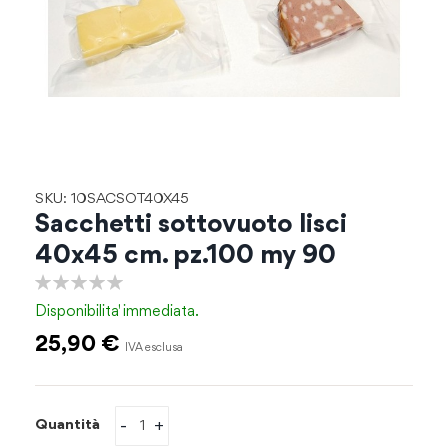
Vai
SKU: 10SACSOT40X45
all'inizio
Sacchetti sottovuoto lisci
della
40x45 cm. pz.100 my 90
galleria
di
0%
immagini
Disponibilita'
immediata.
25,90 €
-
+
Quantità