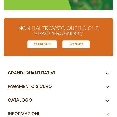
NON HAI TROVATO QUELLO CHE
STAVI CERCANDO ?
CHIAMACI
SCRIVICI
GRANDI QUANTITATIVI
RICHIEDI UN PREVENTIVO
PAGAMENTO SICURO
Tel.
+39 080 405 9144
CATALOGO
Tel.
+39 080 493 2693
Eco-Compatibili
Email
info@mddefrancesco.it
INFORMAZIONI