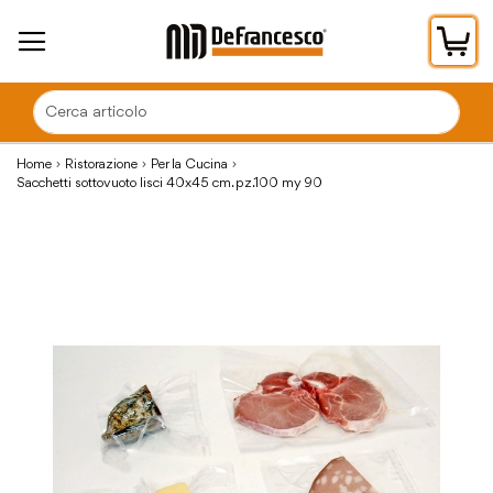
Car
Home
Ristorazione
Per la Cucina
Sacchetti sottovuoto lisci 40x45 cm. pz.100 my 90
Vai
alla
fine
della
galleria
di
immagini