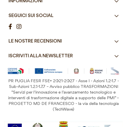
INFORMAZIONI
Articoli Monouso
Orari
Lun - Ven
Azienda
Street Food e Take
8:30 - 12:30 / 15:00 - 19:00
SEGUICI SUI SOCIAL
Contatti
Pasticceria / Gelateria / Bar
Condizioni di vendita
Pizzerie e Panifici
Modalità di pagamento
Ristorazione
LE NOSTRE RECENSIONI
Spedizioni e consegne
Macelleria / Pescheria
Costi di Spedizione
ISCRIVITI ALLA NEWSLETTER
Detergenza e Attrezzatura
Resi e Garanzia Prodotto
B&B e Hotel
Iscriviti
alla
Festività
nostra
PR PUGLIA FESR FSE+ 2021-2027 - Asse I - Azioni 1.2-1.7 -
Prodotti Riutilizzabili
ISCRIVITI
Newsletter:
Sub-Azioni 1.2.1-1.7.7 – Avviso pubblico TRASFORMAZIONI
“Servizi per l’innovazione e l’avanzamento tecnologico e
interventi di trasformazione digitale a supporto delle PMI” –
PROGETTO MD DE FRANCESCO - la via della tecnologia
(TechWave)