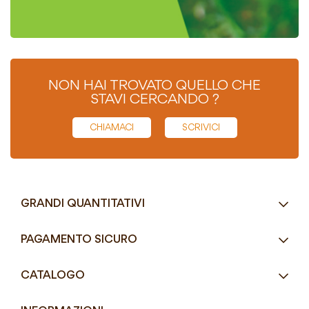
NON HAI TROVATO QUELLO CHE
STAVI CERCANDO ?
CHIAMACI
SCRIVICI
GRANDI QUANTITATIVI
RICHIEDI UN PREVENTIVO
PAGAMENTO SICURO
Tel.
+39 080 405 9144
CATALOGO
Tel.
+39 080 493 2693
Eco-Compatibili
Email
info@mddefrancesco.it