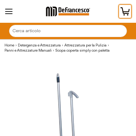
Car
Home
Detergenza e Attrezzatura
Attrezzatura per la Pulizia
Panni e Attrezzature Manuali
Scopa coperta simply con paletta
Vai
alla
fine
della
galleria
di
immagini