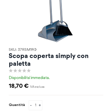
Vai
SKU: 37RSM180
all'inizio
Scopa coperta simply con
della
paletta
galleria
di
0%
immagini
Disponibilita'
immediata.
18,70 €
-
+
Quantità