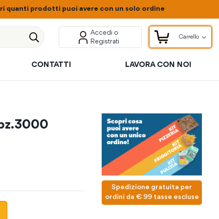
 quanti prodotti puoi avere con un solo ordine
Accedi o
Carrello
Registrati
Carrello
Cerca
CONTATTI
LAVORA CON NOI
 pz.3000
Spedizione gratuita per
ordini da € 99 tasse escluse