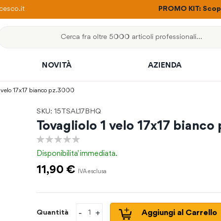
ere con un solo ordine
esco.it
PROMO KIT: Scopri
Cerca
NOVITÀ
AZIENDA
 1 velo 17x17 bianco pz.3000
SKU: 15TSAL17BHQ
Tovagliolo 1 velo 17x17 bianco
0%
Disponibilita'
immediata.
11,90 €
-
+
Aggiungi al Carrello
Quantità