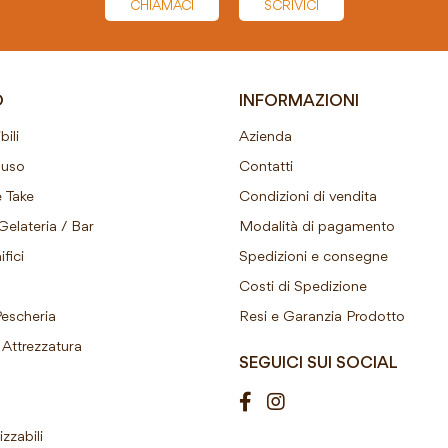
CHIAMACI
SCRIVICI
O
INFORMAZIONI
ili
Azienda
ouso
Contatti
 Take
Condizioni di vendita
Gelateria / Bar
Modalità di pagamento
fici
Spedizioni e consegne
Costi di Spedizione
Pescheria
Resi e Garanzia Prodotto
Attrezzatura
SEGUICI SUI SOCIAL
izzabili