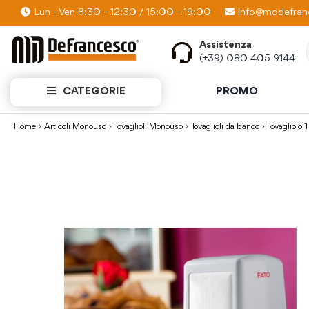
Lun - Ven 8:30 - 12:30 / 15:00 - 19:00
PROMO KIT: Scopri quanti prodotti puoi av
info@mddefranc
Assistenza
(+39) 080 405 9144
CATEGORIE
PROMO
Home
Articoli Monouso
Tovaglioli Monouso
Tovaglioli da banco
Tovagliolo
Vai
alla
fine
della
galleria
di
immagini