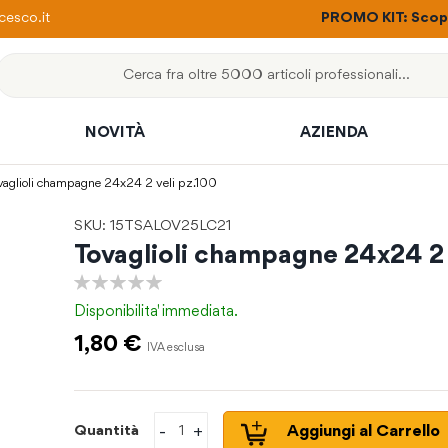
ere con un solo ordine
esco.it
PROMO KIT: Scopri
Cerca
NOVITÀ
AZIENDA
vaglioli champagne 24x24 2 veli pz.100
SKU: 15TSALOV25LC21
Tovaglioli champagne 24x24 2 
0%
Disponibilita'
immediata.
1,80 €
-
+
Aggiungi al Carrello
Quantità