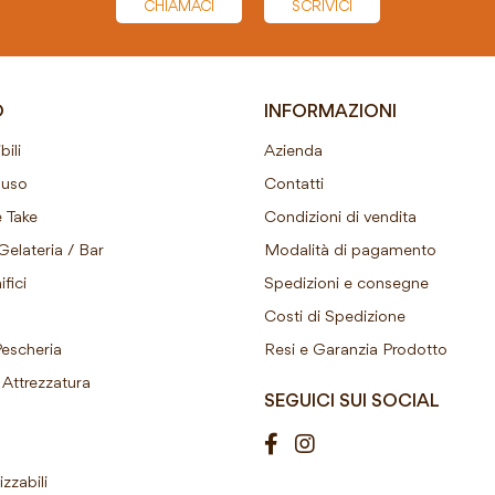
CHIAMACI
SCRIVICI
O
INFORMAZIONI
ili
Azienda
ouso
Contatti
 Take
Condizioni di vendita
Gelateria / Bar
Modalità di pagamento
fici
Spedizioni e consegne
Costi di Spedizione
Pescheria
Resi e Garanzia Prodotto
Attrezzatura
SEGUICI SUI SOCIAL
izzabili