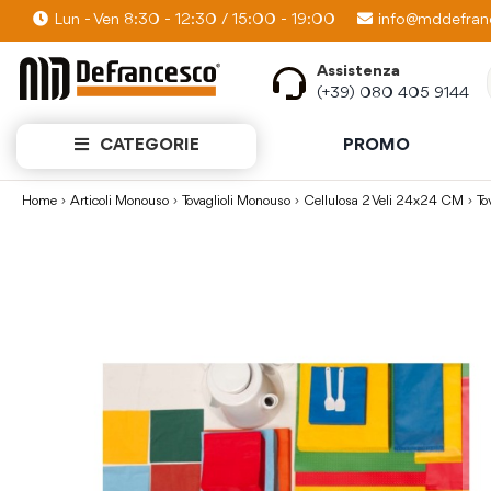
Lun - Ven 8:30 - 12:30 / 15:00 - 19:00
PROMO KIT: Scopri quanti prodotti puoi av
info@mddefranc
Assistenza
(+39) 080 405 9144
CATEGORIE
PROMO
Home
Articoli Monouso
Tovaglioli Monouso
Cellulosa 2 Veli 24x24 CM
To
Vai
alla
fine
della
galleria
di
immagini