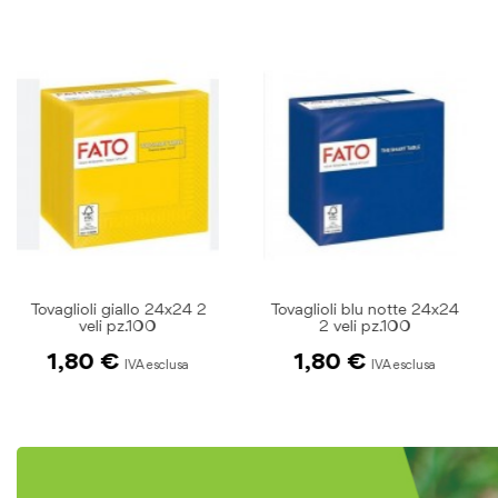
di
immagini
Tovaglioli blu notte 24x24
Tovaglioli marrone 24x24 2
2 veli pz.100
veli pz.100
1,80 €
1,80 €