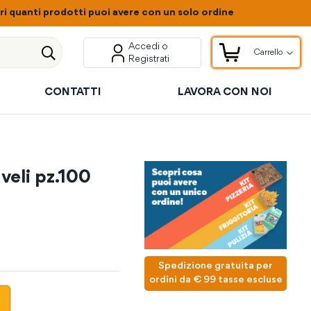
 quanti prodotti puoi avere con un solo ordine
Accedi o
Carrello
Registrati
Carrello
Cerca
CONTATTI
LAVORA CON NOI
veli pz.100
Spedizione gratuita per
ordini da € 99 tasse escluse