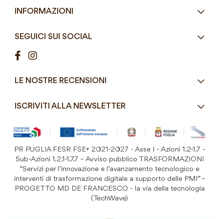
Eco-Compatibili
Email
info@mddefrancesco.it
INFORMAZIONI
Articoli Monouso
Orari
Lun - Ven
Azienda
Street Food e Take
8:30 - 12:30 / 15:00 - 19:00
SEGUICI SUI SOCIAL
Contatti
Pasticceria / Gelateria / Bar
Condizioni di vendita
Pizzerie e Panifici
Modalità di pagamento
Ristorazione
LE NOSTRE RECENSIONI
Spedizioni e consegne
Macelleria / Pescheria
Costi di Spedizione
ISCRIVITI ALLA NEWSLETTER
Detergenza e Attrezzatura
Resi e Garanzia Prodotto
B&B e Hotel
Iscriviti
alla
Festività
nostra
PR PUGLIA FESR FSE+ 2021-2027 - Asse I - Azioni 1.2-1.7 -
Prodotti Riutilizzabili
ISCRIVITI
Newsletter:
Sub-Azioni 1.2.1-1.7.7 – Avviso pubblico TRASFORMAZIONI
“Servizi per l’innovazione e l’avanzamento tecnologico e
interventi di trasformazione digitale a supporto delle PMI” –
PROGETTO MD DE FRANCESCO - la via della tecnologia
(TechWave)