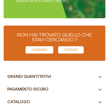
aziende ed enti pubblici (MEPA).
NON HAI TROVATO QUELLO CHE
STAVI CERCANDO ?
CHIAMACI
SCRIVICI
GRANDI QUANTITATIVI
RICHIEDI UN PREVENTIVO
PAGAMENTO SICURO
Tel.
+39 080 405 9144
CATALOGO
Tel.
+39 080 493 2693