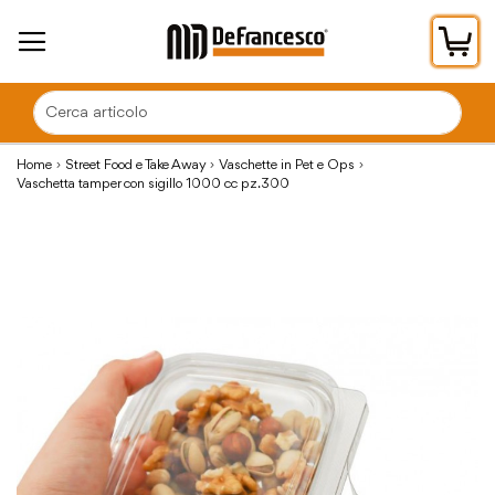
Car
Home
Street Food e Take Away
Vaschette in Pet e Ops
Vaschetta tamper con sigillo 1000 cc pz.300
Vai
alla
fine
della
galleria
di
immagini