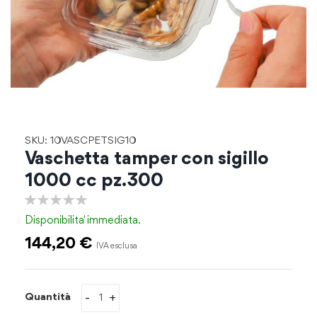
Vai
SKU: 10VASCPETSIG10
all'inizio
Vaschetta tamper con sigillo
della
1000 cc pz.300
galleria
di
0%
immagini
Disponibilita'
immediata.
144,20 €
-
+
Quantità