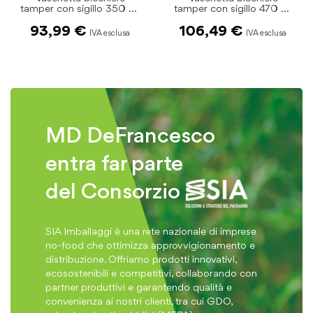
tamper con sigillo 350 ml
tamper con sigillo 470 ml
pz.360
pz.340
93,99 €
106,49 €
MD DeFrancesco
entra far parte
del Consorzio
SIA Imballaggi è una rete nazionale di imprese
no-food che ottimizza approvvigionamento e
distribuzione. Offriamo prodotti innovativi,
ecosostenibili e competitivi, collaborando con
partner produttivi e garantendo qualità e
convenienza ai nostri clienti, tra cui GDO,