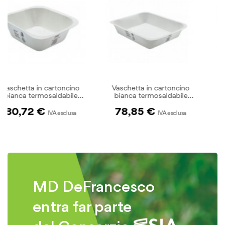
Vaschetta in cartoncino
Vaschetta in cartoncino
bianca termosaldabile
bianca termosaldabile
V45L pz.200
V45M pz.200
78,85 €
85,50 €
MD DeFrancesco
entra far parte