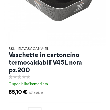
Vai
SKU: 15CVASCCANV45L
all'inizio
Vaschette in cartoncino
della
termosaldabili V45L nera
galleria
di
pz.200
immagini
0%
Disponibilita'
immediata.
85,10 €