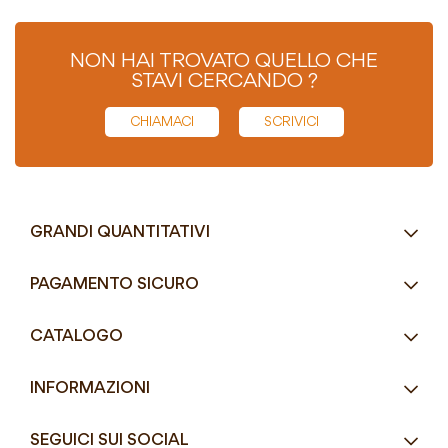
NON HAI TROVATO QUELLO CHE
STAVI CERCANDO ?
CHIAMACI
SCRIVICI
GRANDI QUANTITATIVI
RICHIEDI UN PREVENTIVO
PAGAMENTO SICURO
Tel.
+39 080 405 9144
CATALOGO
Tel.
+39 080 493 2693
Eco-Compatibili
Email
info@mddefrancesco.it
INFORMAZIONI
Articoli Monouso
Orari
Lun - Ven
Azienda
Street Food e Take
8:30 - 12:30 / 15:00 - 19:00
SEGUICI SUI SOCIAL