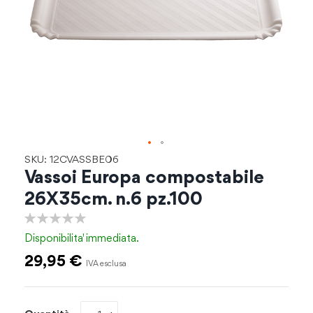
Vai
SKU: 12CVASSBE06
all'inizio
Vassoi Europa compostabile
della
26X35cm. n.6 pz.100
galleria
di
0%
immagini
Disponibilita'
immediata.
29,95 €