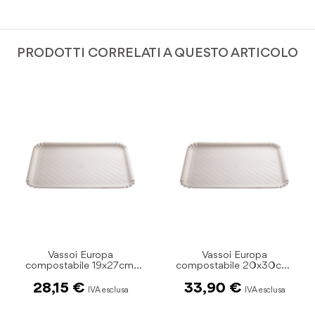
PRODOTTI CORRELATI A QUESTO ARTICOLO
Vassoi Europa
Vassoi Europa
m.
compostabile 20x30cm.
compostabile 23x32cm
n.4 pz.200
n.5 pz.120
33,90 €
27,95 €