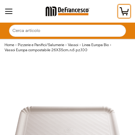
Car
Home
Pizzerie e Panifici/Salumerie
Vassoi
Linea Europa Bio
Vassoi Europa compostabile 26X35cm. n.6 pz.100
Vai
alla
fine
della
galleria
di
immagini