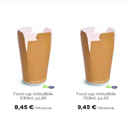
di
immagini
Food cup richiudibile
Food box compostabile
750ml. pz.43
110X90 H65 pz.20
9,45 €
4,50 €