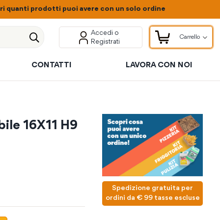
 quanti prodotti puoi avere con un solo ordine
Accedi o
Carrello
Registrati
Carrello
Cerca
CONTATTI
LAVORA CON NOI
ile 16X11 H9
Spedizione gratuita per
ordini da € 99 tasse escluse