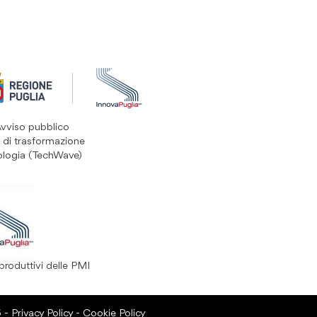
Avviso pubblico
 di trasformazione
ologia (TechWave)
produttivi delle PMI
6 -
Privacy Policy
-
Cookie Policy