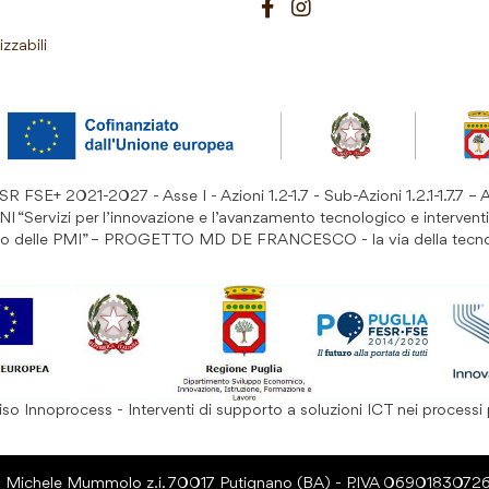
izzabili
 FSE+ 2021-2027 - Asse I - Azioni 1.2-1.7 - Sub-Azioni 1.2.1-1.7.7 – 
ervizi per l’innovazione e l’avanzamento tecnologico e interventi
rto delle PMI” – PROGETTO MD DE FRANCESCO - la via della tecn
so Innoprocess - Interventi di supporto a soluzioni ICT nei processi 
a Michele Mummolo z.i. 70017 Putignano (BA) - P.IVA 0690183072