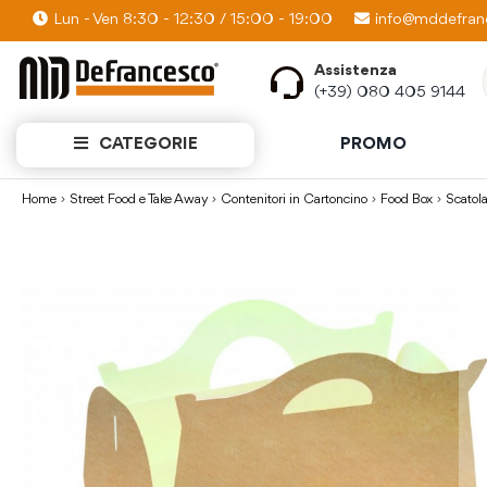
Lun - Ven 8:30 - 12:30 / 15:00 - 19:00
PROMO KIT: Scopri quanti prodotti puoi av
info@mddefranc
Assistenza
(+39) 080 405 9144
CATEGORIE
PROMO
Home
Street Food e Take Away
Contenitori in Cartoncino
Food Box
Scatol
Vai
alla
fine
della
galleria
di
immagini