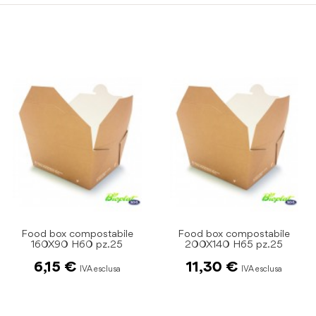
Food box compostabile
Food box compostabile
200X140 H65 pz.25
85X65 H90 pz.25
11,30 €
4,79 €