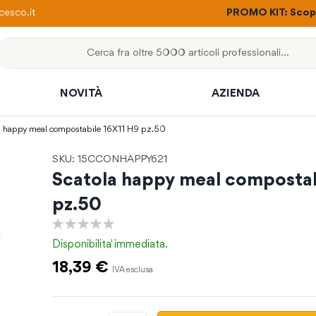
ere con un solo ordine
esco.it
PROMO KIT: Scopri
Cerca
NOVITÀ
AZIENDA
a happy meal compostabile 16X11 H9 pz.50
SKU: 15CCONHAPPY621
Scatola happy meal compostab
pz.50
0%
Disponibilita'
immediata.
18,39 €