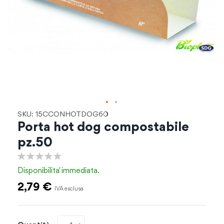
Vai
SKU: 15CCONHOTDOG60
all'inizio
Porta hot dog compostabile
della
pz.50
galleria
di
0%
immagini
Disponibilita'
immediata.
2,79 €