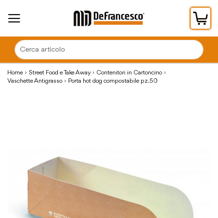
Car
Home
Street Food e Take Away
Contenitori in Cartoncino
Vaschette Antigrasso
Porta hot dog compostabile pz.50
Vai
alla
fine
della
galleria
di
immagini