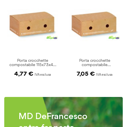
Porta crocchette
Porta crocchette
5
compostabile
compostabile
120x100x70 pz.50
200x120x70 pz.50
7,05 €
15,15 €
MD DeFrancesco