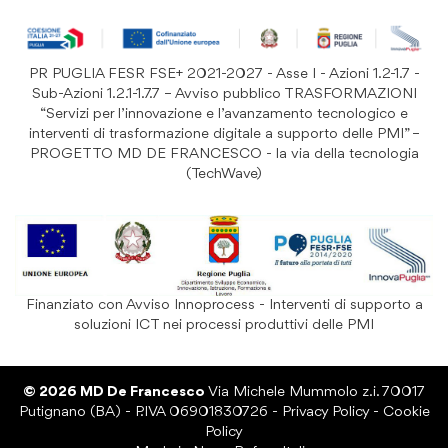
Resi e Garanzia Prodotto
B&B e Hotel
Iscriviti
alla
Festività
nostra
PR PUGLIA FESR FSE+ 2021-2027 - Asse I - Azioni 1.2-1.7 -
Prodotti Riutilizzabili
ISCRIVITI
Newsletter:
Sub-Azioni 1.2.1-1.7.7 – Avviso pubblico TRASFORMAZIONI
“Servizi per l’innovazione e l’avanzamento tecnologico e
interventi di trasformazione digitale a supporto delle PMI” –
PROGETTO MD DE FRANCESCO - la via della tecnologia
(TechWave)
Finanziato con Avviso Innoprocess - Interventi di supporto a
soluzioni ICT nei processi produttivi delle PMI
© 2026 MD De Francesco
Via Michele Mummolo z.i. 70017
Putignano (BA) - P.IVA 06901830726 -
Privacy Policy
-
Cookie
Policy