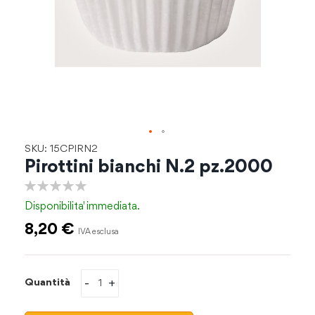
Vai
SKU: 15CPIRN2
all'inizio
Pirottini bianchi N.2 pz.2000
della
galleria
0%
di
Disponibilita'
immediata.
immagini
8,20 €
-
+
Quantità