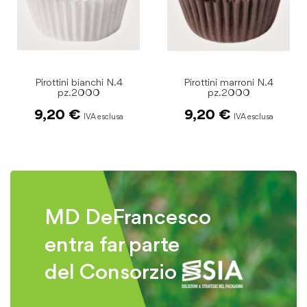
Pirottini marroni N.4
Pirottini bianchi N.5
pz.2000
pz.2000
9,20 €
10,90 €
MD DeFrancesco
entra far parte
del Consorzio