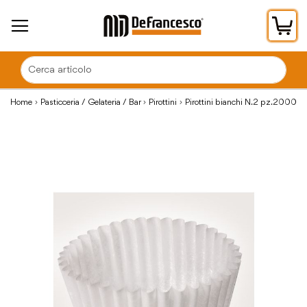
Car
Home
Pasticceria / Gelateria / Bar
Pirottini
Pirottini bianchi N.2 pz.2000
Vai
alla
fine
della
galleria
di
immagini